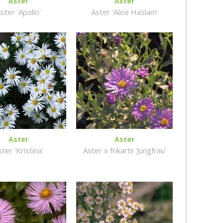
Aster
Aster
ster 'Apollo'
Aster 'Alice Haslam'
Aster
Aster
ter 'Kristina'
Aster x frikartii 'Jungfrau'