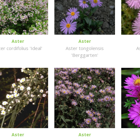
Aster
Aster
er cordifolius 'Ideal'
Aster tongolensis
A
'Berggarten'
Aster
Aster