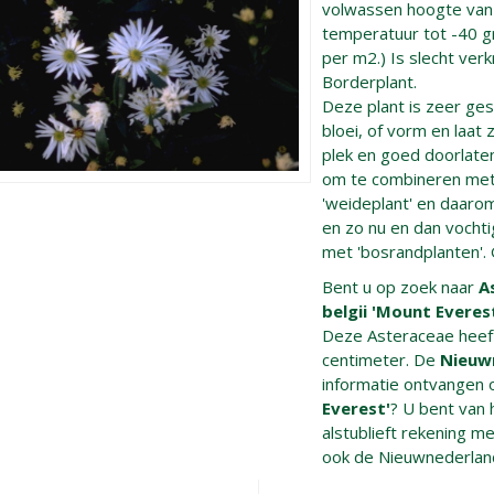
volwassen hoogte va
temperatuur tot -40 gr
per m2.) Is slecht verk
Borderplant.
Deze plant is zeer gesc
bloei, of vorm en laat
plek en goed doorlaten
om te combineren met 
'weideplant' en daar
en zo nu en dan vocht
met 'bosrandplanten'.
Bent u op zoek naar
A
belgii 'Mount Everes
Deze Asteraceae heef
centimeter. De
Nieuw
informatie ontvangen 
Everest'
? U bent van 
alstublieft rekening me
ook de Nieuwnederland