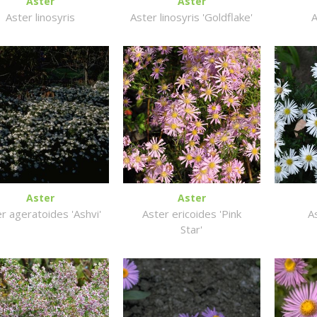
Aster
Aster
Aster linosyris
Aster linosyris 'Goldflake'
A
Aster
Aster
r ageratoides 'Ashvi'
Aster ericoides 'Pink
As
Star'