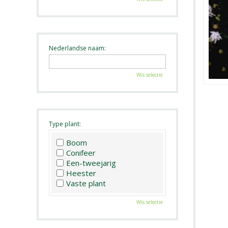
Nederlandse naam:
Wis selectie
Type plant:
Boom
Conifeer
Een-tweejarig
Heester
Vaste plant
Wis selectie