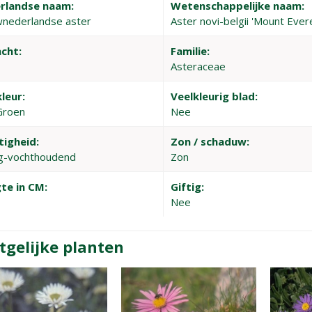
rlandse naam:
Wetenschappelijke naam:
nederlandse aster
Aster novi-belgii 'Mount Ever
cht:
Familie:
Asteraceae
leur:
Veelkleurig blad:
Groen
Nee
tigheid:
Zon / schaduw:
g-vochthoudend
Zon
te in CM:
Giftig:
Nee
tgelijke planten