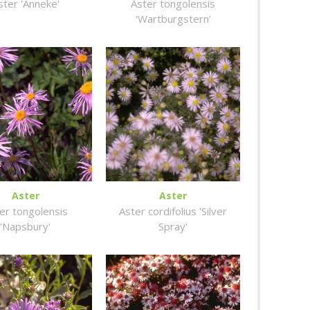
ster 'Anneke'
Aster tongolensis
'Wartburgstern'
Aster
Aster
er tongolensis
Aster cordifolius 'Silver
'Napsbury'
Spray'