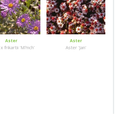
Aster
Aster
x frikartii 'M?nch'
Aster 'Jan'