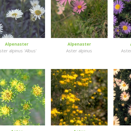
Alpenaster
Alpenaster
ster alpinus 'Albus'
Aster alpinus
Aster