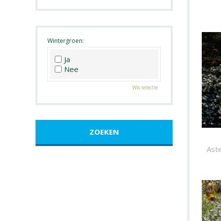
Roze
Wit
Zwart
Wintergroen:
Ja
Nee
Wis selectie
Aste