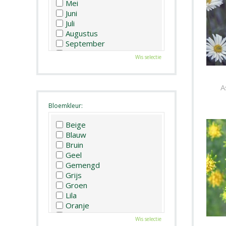
Mei
Juni
Juli
Augustus
September
Oktober
Wis selectie
November
December
A
Bloemkleur:
Beige
Blauw
Bruin
Geel
Gemengd
Grijs
Groen
Lila
Oranje
Paars
Wis selectie
Rood