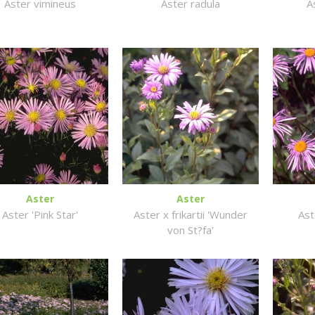
Aster vimineus
Aster radula
A
Aster
Aster
Aster 'Pink Star'
Aster x frikartii 'Wunder
Ast
von St?fa'