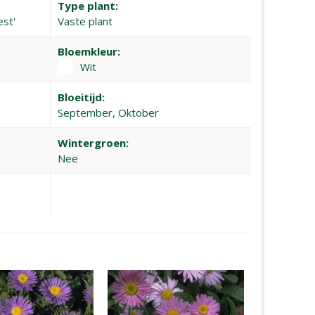
Type plant:
est'
Vaste plant
Bloemkleur:
Wit
Bloeitijd:
September, Oktober
Wintergroen:
Nee