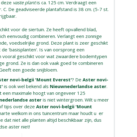
n deze
vaste plant
is ca. 125 cm. Verdraagt een
. C. De geadviseerde plantafstand is 38 cm. (5-7 st.
rijgbaar.
hikt voor de siertuin. Ze heeft opvallend blad,
 zich eenvoudig combineren. Verlangt een zonnige
de, voedselrijke grond. Deze plant is zeer geschikt
de 'basisplanten'. Is van oorsprong een
om vooral geschikt voor wat zwaardere bodemtypen
ige grond. Ze is dan ook vaak goed te combineren
 Geeft een goede snijbloem.
ster novi-belgii 'Mount Everest'
? De
Aster novi-
t'
is ook wel bekend als
Nieuwnederlandse aster
.
t een maximale hoogt van ongeveer 125
nederlandse aster
is niet wintergroen. Wilt u meer
of tips over deze
Aster novi-belgii 'Mount
harte welkom in ons tuincentrum maar houdt u er
e dat niet alle planten altijd beschikbaar zijn, dus
se aster niet!