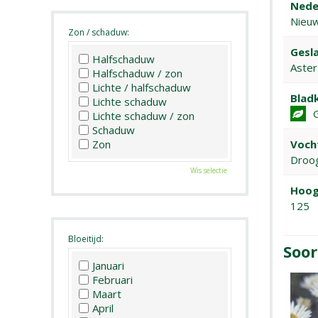
Nede
Nieuw
Zon / schaduw:
Gesla
Halfschaduw
Aster
Halfschaduw / zon
Lichte / halfschaduw
Bladk
Lichte schaduw
Lichte schaduw / zon
Schaduw
Voch
Zon
Droo
Wis selectie
Hoog
125
Bloeitijd:
Soor
Januari
Februari
Maart
April