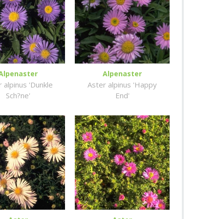
Alpenaster
Alpenaster
 alpinus 'Dunkle
Aster alpinus 'Happy
Sch?ne'
End'