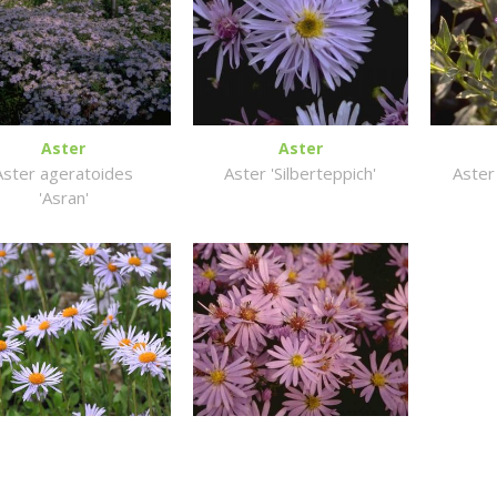
Aster
Aster
Aster ageratoides
Aster 'Silberteppich'
Aster 
'Asran'
Aster
Aster