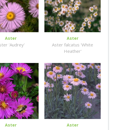
Aster
Aster
ster 'Audrey'
Aster falcatus 'White
Heather'
Aster
Aster