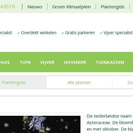
443619
Nieuws
Groen Klimaatplein
Plantengids
cialist
Overdekt winkelen
Gratis parkeren
Vijver specialist
HUIS
TUIN
VIJVER
HOVENIER
TUINKASSEN
Plantengids
Alle planten
Zo
De nederlandse naam 
Asteraceae. De bloemkl
en met oktober. De bl