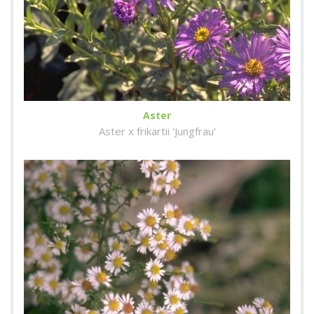
Aster
Aster x frikartii 'Jungfrau'