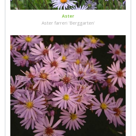
Aster
Aster farreri 'Berggarten'