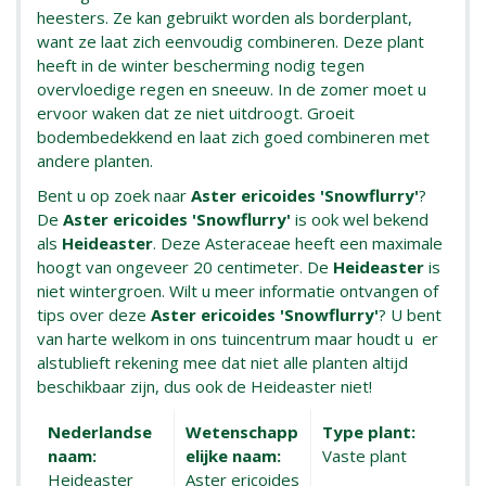
heesters. Ze kan gebruikt worden als borderplant,
want ze laat zich eenvoudig combineren. Deze plant
heeft in de winter bescherming nodig tegen
overvloedige regen en sneeuw. In de zomer moet u
ervoor waken dat ze niet uitdroogt. Groeit
bodembedekkend en laat zich goed combineren met
andere planten.
Bent u op zoek naar
Aster ericoides 'Snowflurry'
?
De
Aster ericoides 'Snowflurry'
is ook wel bekend
als
Heideaster
. Deze Asteraceae heeft een maximale
hoogt van ongeveer 20 centimeter. De
Heideaster
is
niet wintergroen. Wilt u meer informatie ontvangen of
tips over deze
Aster ericoides 'Snowflurry'
? U bent
van harte welkom in ons tuincentrum maar houdt u er
alstublieft rekening mee dat niet alle planten altijd
beschikbaar zijn, dus ook de Heideaster niet!
Nederlandse
Wetenschapp
Type plant:
naam:
elijke naam:
Vaste plant
Heideaster
Aster ericoides