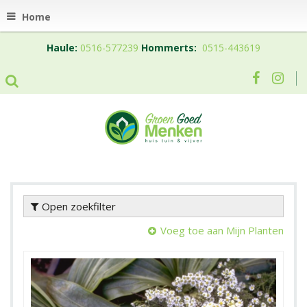
Home
Haule:
0516-577239
Hommerts:
0515-443619
Open zoekfilter
Voeg toe aan Mijn Planten