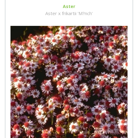
Aster
Aster x frikartii 'M?nch'