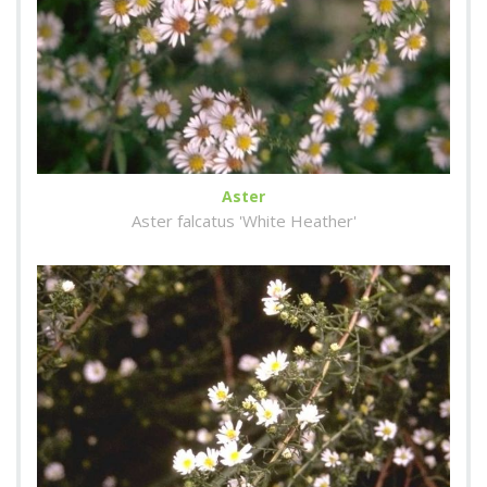
Aster
Aster falcatus 'White Heather'