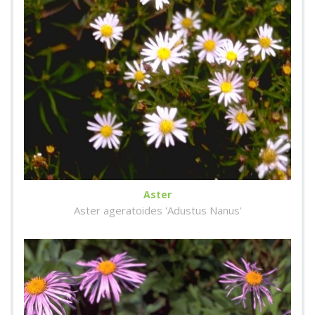
Aster
Aster ageratoides 'Adustus Nanus'