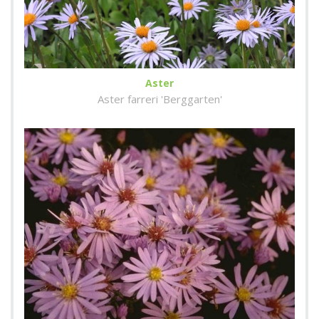
Aster
Aster farreri 'Berggarten'