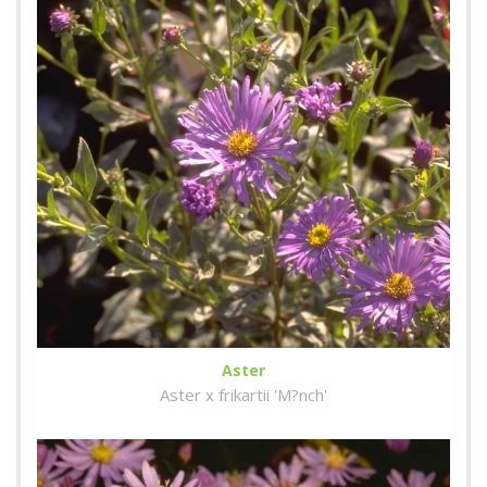
Aster
Aster x frikartii 'M?nch'