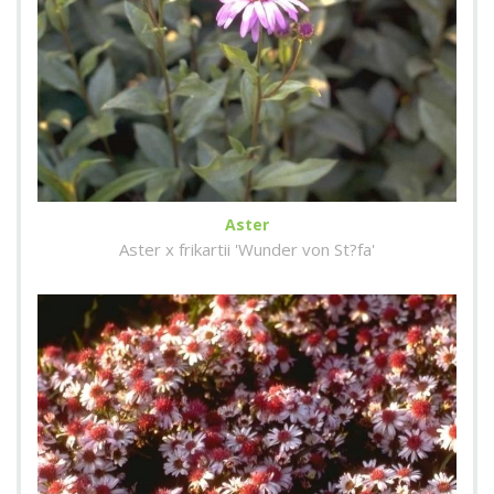
Aster
Aster x frikartii 'Wunder von St?fa'