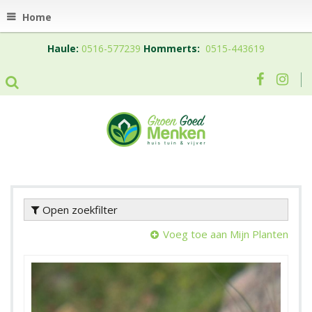
Home
Haule:
0516-577239
Hommerts:
0515-443619
Open zoekfilter
Voeg toe aan Mijn Planten