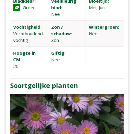
Bladkleur:
Veelkleurig
Bloeitijd:
Groen
blad:
Mei, Juni
Nee
Vochtigheid:
Zon /
Wintergroen:
Vochthoudend-
schaduw:
Nee
vochtig
Zon
Hoogte in
Giftig:
CM:
Nee
20
Soortgelijke planten