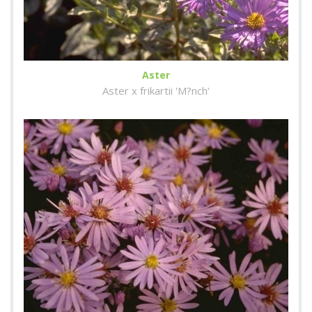
Aster
Aster x frikartii 'M?nch'