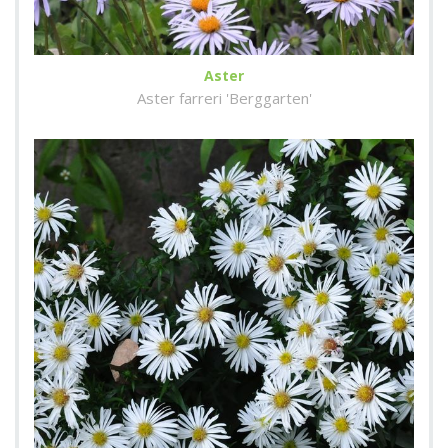
Aster
Aster farreri 'Berggarten'