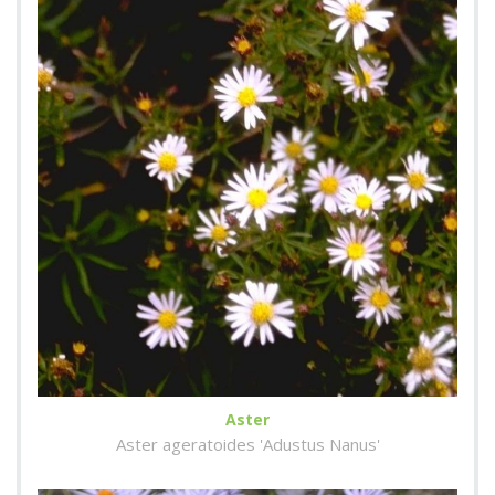
Aster
Aster ageratoides 'Adustus Nanus'