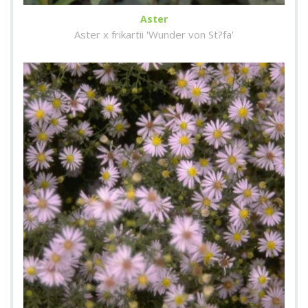
Aster
Aster x frikartii 'Wunder von St?fa'