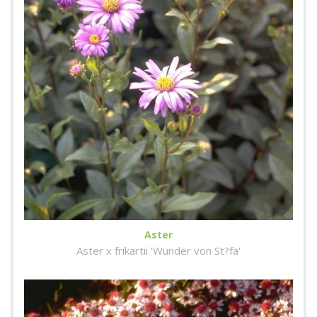
Aster
Aster x frikartii 'Wunder von St?fa'