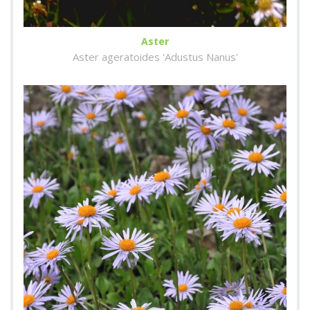
Aster
Aster ageratoides 'Adustus Nanus'