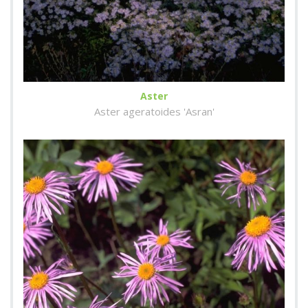
Aster
Aster ageratoides 'Asran'