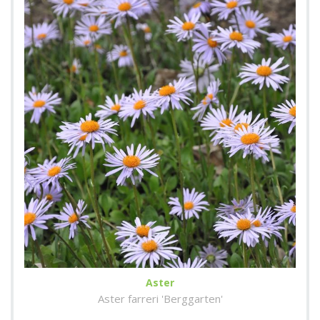
Aster
Aster farreri 'Berggarten'