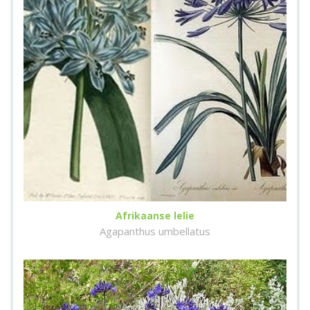
Afrikaanse lelie
Agapanthus umbellatus