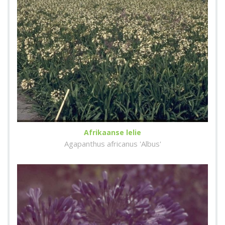
Afrikaanse lelie
Agapanthus africanus 'Albus'