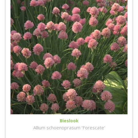
Bieslook
Allium schoenoprasum 'Forescate'