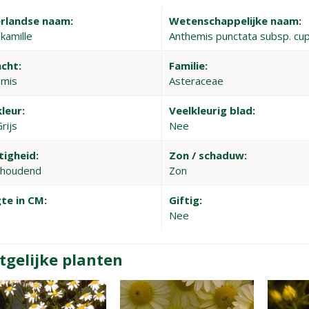
rlandse naam:
Wetenschappelijke naam:
kamille
Anthemis punctata subsp. cu
cht:
Familie:
emis
Asteraceae
leur:
Veelkleurig blad:
rijs
Nee
tigheid:
Zon / schaduw:
thoudend
Zon
te in CM:
Giftig:
Nee
tgelijke planten