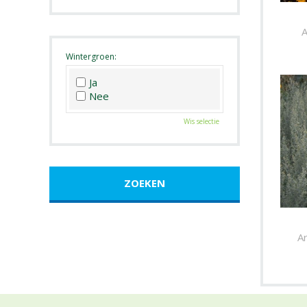
Roze
Wit
A
Zwart
Wintergroen:
Ja
Nee
Wis selectie
A