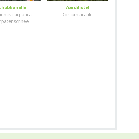
chubkamille
Aarddistel
hemis carpatica
Cirsium acaule
rpatenschnee'