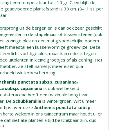
draagt een temperatuur tot -10 gr. C. en blijft de
e geadviseerde plantafstand is 30 cm. (8-11 st. per
baar.
orsprong uit de bergen en is dan ook zeer geschikt
voegenvuller' in de stapelmuur of tussen stenen (ook
een zonnige plek en een matig voedselrijke bodem.
 heeft meestal een kussenvormige groeiwijze. Deze
op een licht vochtige plek, maar kan redelijk tegen
oed uitplanten In kleine groepjes of als eenling. Het
iefhebber. Ze stelt namelijk meer eisen qua
voorbeeld winterbescherming.
nthemis punctata subsp. cupaniana
?
a subsp. cupaniana
is ook wel bekend
ze Asteraceae heeft een maximale hoogt van
er. De
Schubkamille
is wintergroen. Wilt u meer
of tips over deze
Anthemis punctata subsp.
n harte welkom in ons tuincentrum maar houdt u er
e dat niet alle planten altijd beschikbaar zijn, dus
et!