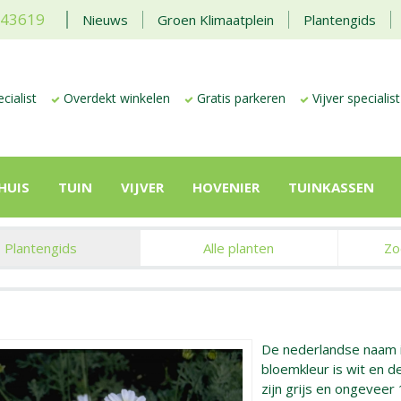
443619
Nieuws
Groen Klimaatplein
Plantengids
cialist
Overdekt winkelen
Gratis parkeren
Vijver specialist
HUIS
TUIN
VIJVER
HOVENIER
TUINKASSEN
Plantengids
Alle planten
Zo
De nederlandse naam 
bloemkleur is wit en de
zijn grijs en ongevee