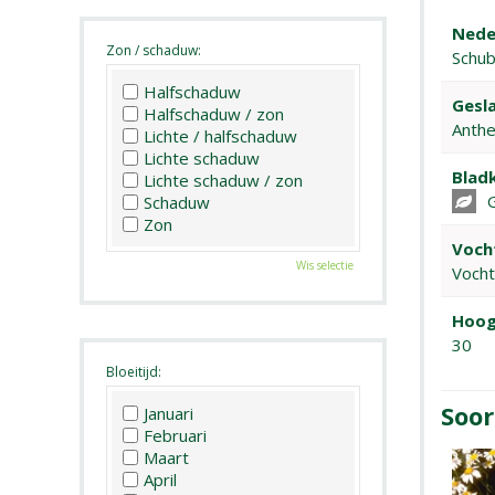
Nede
Zon / schaduw:
Schub
Halfschaduw
Gesla
Halfschaduw / zon
Anth
Lichte / halfschaduw
Lichte schaduw
Bladk
Lichte schaduw / zon
G
Schaduw
Zon
Voch
Wis selectie
Voch
Hoog
30
Bloeitijd:
Soor
Januari
Februari
Maart
April