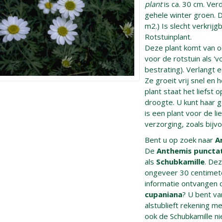
plant
is ca. 30 cm. Ver
gehele winter groen. D
m2.) Is slecht verkrijg
Rotstuinplant.
Deze plant komt van o
voor de rotstuin als '
bestrating). Verlangt 
Ze groeit vrij snel en
plant staat het liefst 
droogte. U kunt haar g
is een plant voor de l
verzorging, zoals bij
Bent u op zoek naar
A
De
Anthemis punctat
als
Schubkamille
. De
ongeveer 30 centimet
informatie ontvangen 
cupaniana
? U bent va
alstublieft rekening me
ook de Schubkamille ni