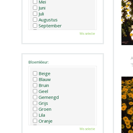
Mei
Juni
Juli
Augustus
September
Oktober
Wis selectie
November
December
A
Bloemkleur:
'
Beige
Blauw
Bruin
Geel
Gemengd
Grijs
Groen
Lila
Oranje
Paars
Wis selectie
Rood