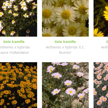
Gele kamille
Gele kamille
G
nthemis x hybrida
Anthemis x hybrida 'E.C.
Ant
Sauce Hollandaise'
Buxton'