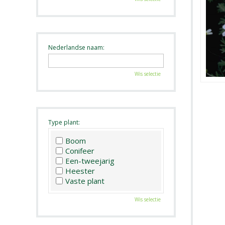
Nederlandse naam:
Wis selectie
Type plant:
Boom
Conifeer
Een-tweejarig
Heester
Vaste plant
Wis selectie