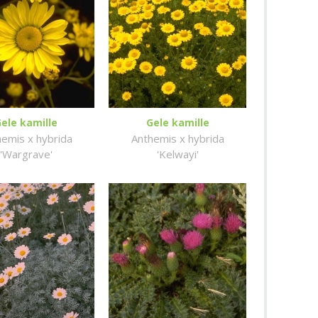
ele kamille
Gele kamille
hemis x hybrida
Anthemis x hybrida
'Wargrave'
'Kelwayi'