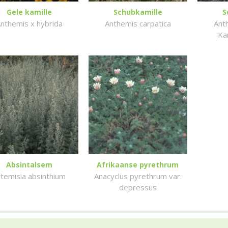
Gele kamille
Schubkamille
S
nthemis x hybrida
Anthemis carpatica
Ant
'Ka
Absintalsem
Afrikaanse pyrethrum
rtemisia absinthium
Anacyclus pyrethrum var.
depressus