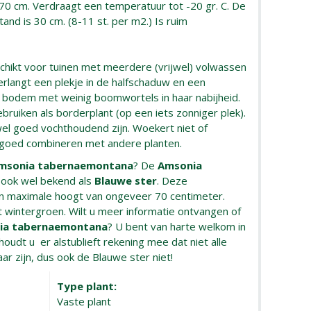
 70 cm. Verdraagt een temperatuur tot -20 gr. C. De
and is 30 cm. (8-11 st. per m2.) Is ruim
schikt voor tuinen met meerdere (vrijwel) volwassen
rlangt een plekje in de halfschaduw en een
bodem met weinig boomwortels in haar nabijheid.
ebruiken als borderplant (op een iets zonniger plek).
l goed vochthoudend zijn. Woekert niet of
ch goed combineren met andere planten.
msonia tabernaemontana
? De
Amsonia
 ook wel bekend als
Blauwe ster
. Deze
n maximale hoogt van ongeveer 70 centimeter.
et wintergroen. Wilt u meer informatie ontvangen of
ia tabernaemontana
? U bent van harte welkom in
oudt u er alstublieft rekening mee dat niet alle
aar zijn, dus ook de Blauwe ster niet!
Type plant:
Vaste plant