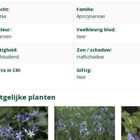
cht:
Familie:
nia
Apocynaceae
leur:
Veelkleurig blad:
Groen
Nee
tigheid:
Zon / schaduw:
thoudend
Halfschaduw
te in CM:
Giftig:
Nee
tgelijke planten