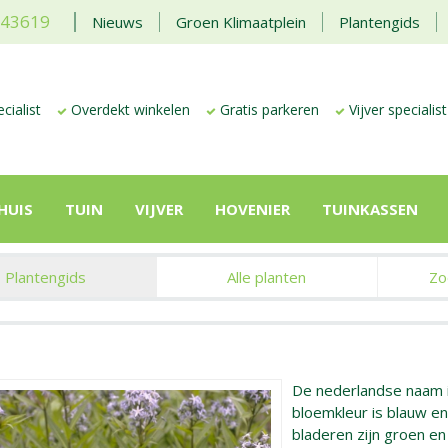
443619
Nieuws
Groen Klimaatplein
Plantengids
cialist
Overdekt winkelen
Gratis parkeren
Vijver specialist
HUIS
TUIN
VIJVER
HOVENIER
TUINKASSEN
Plantengids
Alle planten
Zo
De nederlandse naam 
bloemkleur is blauw en 
bladeren zijn groen e