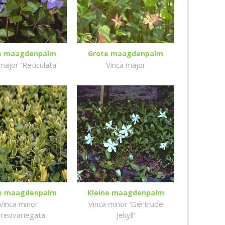
e maagdenpalm
Grote maagdenpalm
major 'Reticulata'
Vinca major
ne maagdenpalm
Kleine maagdenpalm
Vinca minor
Vinca minor 'Gertrude
ureovariegata'
Jekyll'