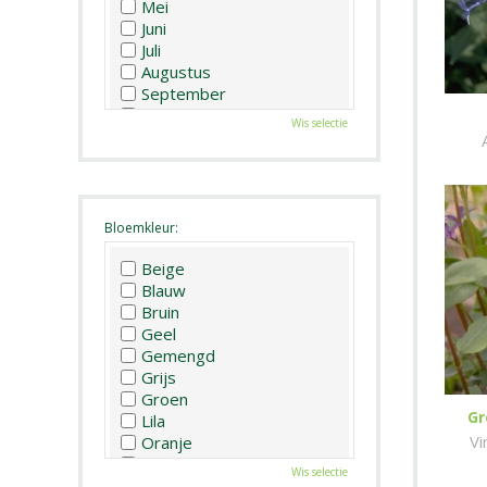
Mei
Juni
Juli
Augustus
September
Oktober
Wis selectie
November
December
Bloemkleur:
Beige
Blauw
Bruin
Geel
Gemengd
Grijs
Groen
Gr
Lila
Vi
Oranje
Paars
Wis selectie
Rood