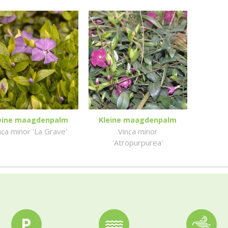
eine maagdenpalm
Kleine maagdenpalm
nca minor 'La Grave'
Vinca minor
'Atropurpurea'