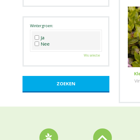
Roze
Wit
Zwart
Wintergroen:
Ja
Nee
Wis selectie
Kl
Vi