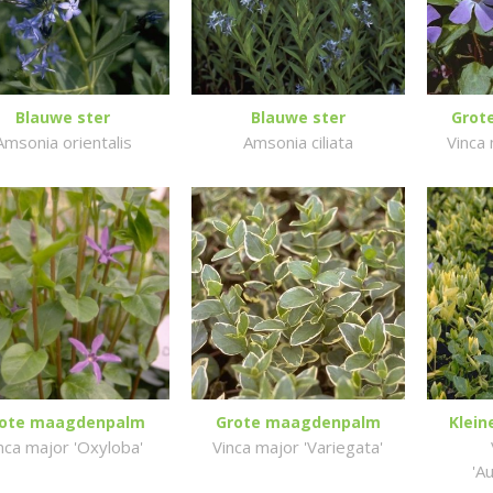
Blauwe ster
Blauwe ster
Grot
Amsonia orientalis
Amsonia ciliata
Vinca 
ote maagdenpalm
Grote maagdenpalm
Klei
nca major 'Oxyloba'
Vinca major 'Variegata'
'A