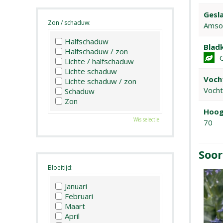
Gesla
Zon / schaduw:
Amso
Halfschaduw
Bladk
Halfschaduw / zon
Lichte / halfschaduw
Lichte schaduw
Voch
Lichte schaduw / zon
Voch
Schaduw
Zon
Hoog
Wis selectie
70
Soor
Bloeitijd:
Januari
Februari
Maart
April