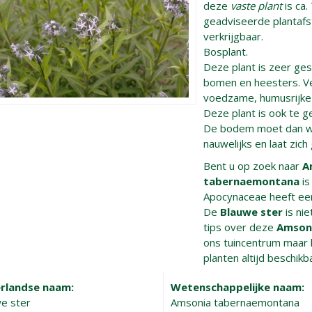
deze
vaste plant
is ca.
geadviseerde plantafst
verkrijgbaar.
Bosplant.
Deze plant is zeer ge
bomen en heesters. Ve
voedzame, humusrijke 
Deze plant is ook te g
De bodem moet dan we
nauwelijks en laat zi
Bent u op zoek naar
A
tabernaemontana
is
Apocynaceae heeft ee
De
Blauwe ster
is ni
tips over deze
Amson
ons tuincentrum maar h
planten altijd beschikb
rlandse naam:
Wetenschappelijke naam:
e ster
Amsonia tabernaemontana