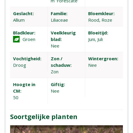
m 'Forescate'
Geslacht:
Familie:
Bloemkleur:
Allium
Liliaceae
Rood, Roze
Bladkleur:
Veelkleurig
Bloeitijd:
Groen
blad:
Juni, Juli
Nee
Vochtigheid:
Zon /
Wintergroen:
Droog
schaduw:
Nee
Zon
Hoogte in
Giftig:
CM:
Nee
50
Soortgelijke planten