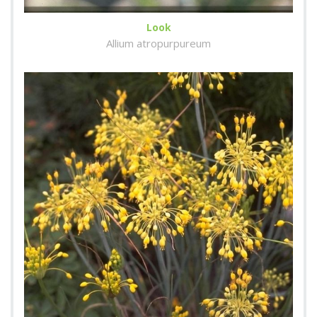
Look
Allium atropurpureum