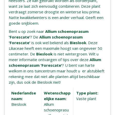
heesters. Ze kan gebruikt worden als borderplant,
want ze laat zich eenvoudig combineren. Deze plant
verdraagt zomerse droogte en winterse kou prima.
Natte kwakkelwinters is een ander verhaal. Geeft een
goede snijbloem.
Bent u op zoek naar
Allium schoenoprasum
'Forescate'
? De
Allium schoenoprasum
'Forescate'
is ook wel bekend als
Bieslook
. Deze
Liliaceae heeft een maximale hoogt van ongeveer 50
centimeter. De
Bieslook
is niet wintergroen. Wilt u
meer informatie ontvangen of tips over deze
Allium
schoenoprasum 'Forescate'
? U bent van harte
welkom in ons tuincentrum maar houdt u er alstublieft
rekening mee dat niet alle planten altijd beschikbaar
zijn, dus ook de Bieslook niet!
Nederlandse
Wetenschapp
Type plant:
naam:
elijke naam:
Vaste plant
Bieslook
Allium
schoenoprasu