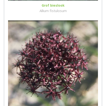
Grof bieslook
Allium fistulosum