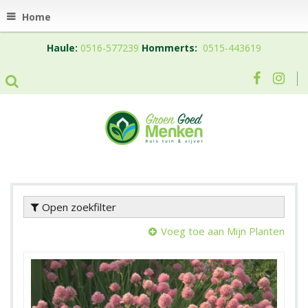
Home
Haule:
0516-577239
Hommerts:
0515-443619
Open zoekfilter
Voeg toe aan Mijn Planten