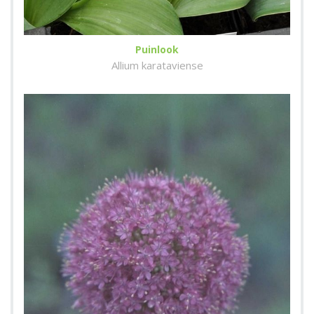
Puinlook
Allium karataviense