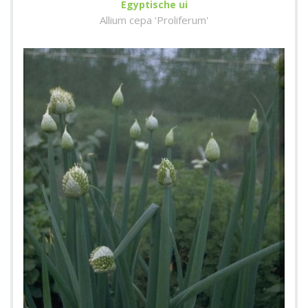
Egyptische ui
Allium cepa 'Proliferum'