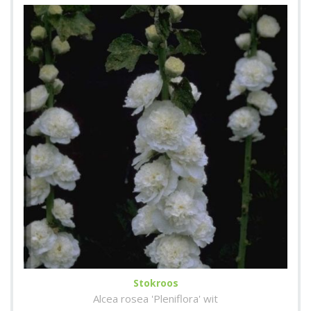
Stokroos
Alcea rosea 'Pleniflora' wit