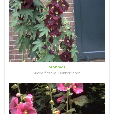
Stokroos
Alcea ficifolia 'Donkerrood'