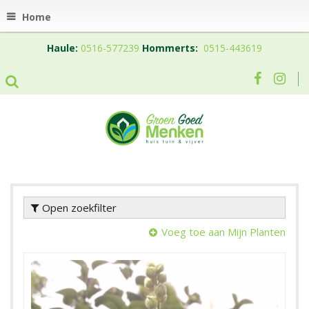
Home
Haule:
0516-577239
Hommerts:
0515-443619
Open zoekfilter
Voeg toe aan Mijn Planten