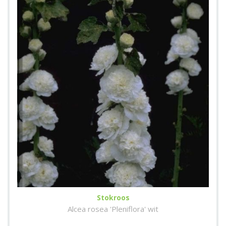
Stokroos
Alcea rosea 'Pleniflora' wit