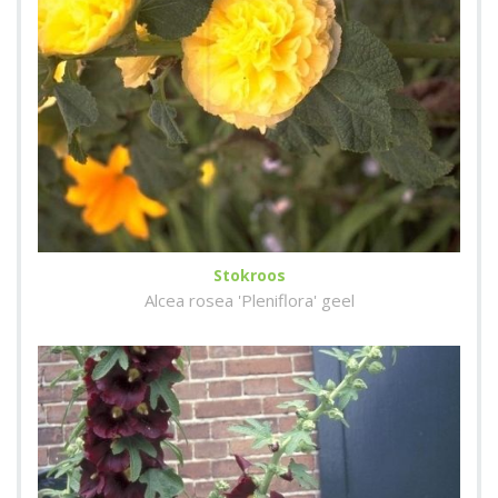
Stokroos
Alcea rosea 'Pleniflora' geel