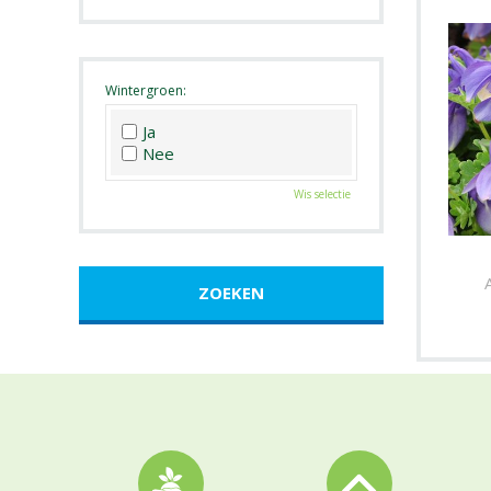
Roze
Wit
Zwart
Wintergroen:
Ja
Nee
Wis selectie