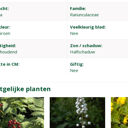
cht:
Familie:
a
Ranunculaceae
leur:
Veelkleurig blad:
Groen
Nee
tigheid:
Zon / schaduw:
thoudend
Halfschaduw
te in CM:
Giftig:
Nee
tgelijke planten