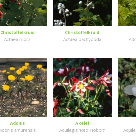
Christoffelkruid
Christoffelkruid
Actaea rubra
Actaea pachypoda
Ado
Adonis
Akelei
Adonis amurensis
Aquilegia 'Red Hobbit'
Aquile