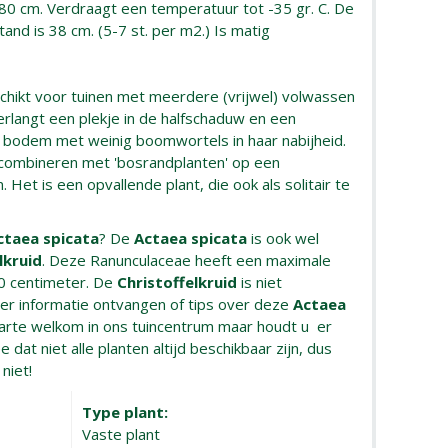
 80 cm. Verdraagt een temperatuur tot -35 gr. C. De
and is 38 cm. (5-7 st. per m2.) Is matig
schikt voor tuinen met meerdere (vrijwel) volwassen
rlangt een plekje in de halfschaduw en een
bodem met weinig boomwortels in haar nabijheid.
 combineren met 'bosrandplanten' op een
et is een opvallende plant, die ook als solitair te
ctaea spicata
? De
Actaea spicata
is ook wel
lkruid
. Deze Ranunculaceae heeft een maximale
0 centimeter. De
Christoffelkruid
is niet
eer informatie ontvangen of tips over deze
Actaea
harte welkom in ons tuincentrum maar houdt u er
e dat niet alle planten altijd beschikbaar zijn, dus
niet!
Type plant:
Vaste plant