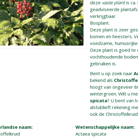
deze
vaste plant
is ca.
geadviseerde plantafst
verkrijgbaar.
Bosplant.
Deze plant is zeer ge
bomen en heesters. Ve
voedzame, humusrijke 
Deze plant is goed te
vochthoudende bodem. H
gebruiken is.
Bent u op zoek naar
A
bekend als
Christoffe
hoogt van ongeveer 8
wintergroen. Wilt u m
spicata
? U bent van 
alstublieft rekening me
ook de Christoffelkruid 
rlandse naam:
Wetenschappelijke naam:
offelkruid
Actaea spicata