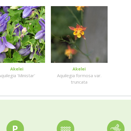
Akelei
Akelei
Aquilegia 'Ministar'
Aquilegia formosa var.
truncata