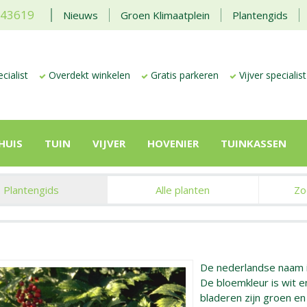
443619
Nieuws
Groen Klimaatplein
Plantengids
cialist
Overdekt winkelen
Gratis parkeren
Vijver specialist
HUIS
TUIN
VIJVER
HOVENIER
TUINKASSEN
Plantengids
Alle planten
Zo
De nederlandse naam 
De bloemkleur is wit en
bladeren zijn groen e