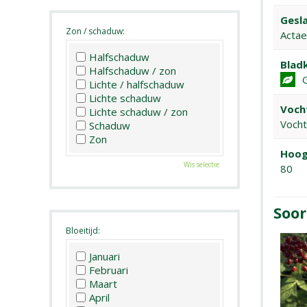
Gesla
Zon / schaduw:
Actae
Halfschaduw
Bladk
Halfschaduw / zon
Lichte / halfschaduw
Lichte schaduw
Voch
Lichte schaduw / zon
Voch
Schaduw
Zon
Hoog
Wis selectie
80
Soor
Bloeitijd:
Januari
Februari
Maart
April