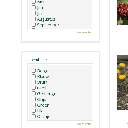
Mei
Juni
Juli
Augustus
September
Oktober
Wis selectie
November
December
Bloemkleur:
Beige
Blauw
Bruin
Geel
Gemengd
Grijs
Groen
Lila
Oranje
Paars
Wis selectie
Rood