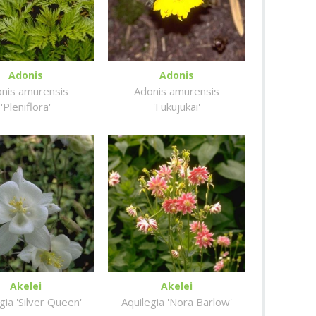
Adonis
Adonis
nis amurensis
Adonis amurensis
'Pleniflora'
'Fukujukai'
Akelei
Akelei
gia 'Silver Queen'
Aquilegia 'Nora Barlow'