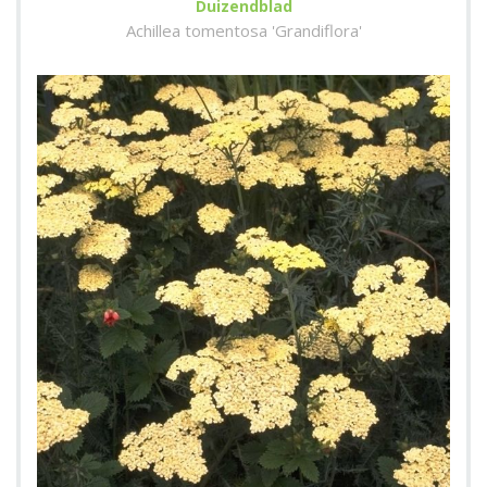
Duizendblad
Achillea tomentosa 'Grandiflora'