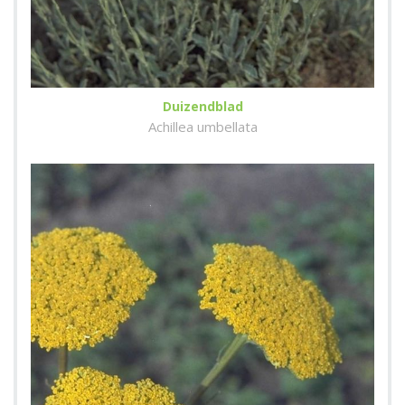
Duizendblad
Achillea umbellata