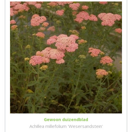
Gewoon duizendblad
Achillea millefolium 'Wesersandstein'