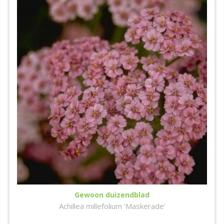
Gewoon duizendblad
Achillea millefolium 'Maskerade'