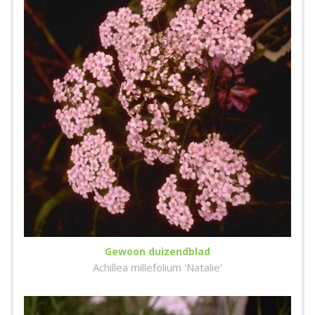
Gewoon duizendblad
Achillea millefolium 'Natalie'