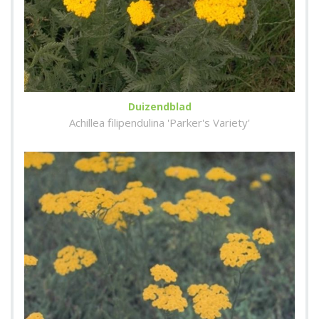
Duizendblad
Achillea filipendulina 'Parker's Variety'