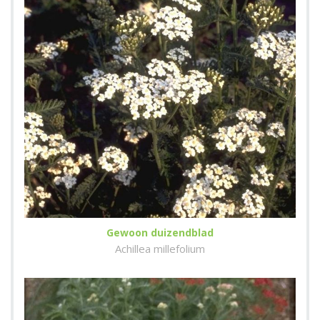
Gewoon duizendblad
Achillea millefolium