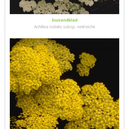
Duizendblad
Achillea nobilis subsp. neilreichii