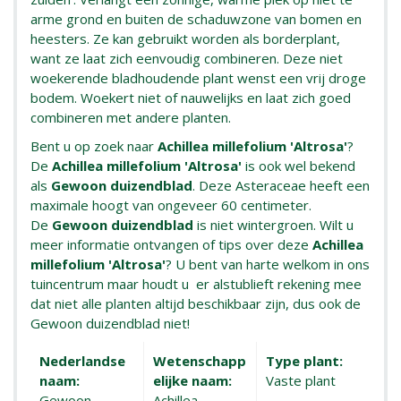
arme grond en buiten de schaduwzone van bomen en
heesters. Ze kan gebruikt worden als borderplant,
want ze laat zich eenvoudig combineren. Deze niet
woekerende bladhoudende plant wenst een vrij droge
bodem. Woekert niet of nauwelijks en laat zich goed
combineren met andere planten.
Bent u op zoek naar
Achillea millefolium 'Altrosa'
?
De
Achillea millefolium 'Altrosa'
is ook wel bekend
als
Gewoon duizendblad
. Deze Asteraceae heeft een
maximale hoogt van ongeveer 60 centimeter.
De
Gewoon duizendblad
is niet wintergroen. Wilt u
meer informatie ontvangen of tips over deze
Achillea
millefolium 'Altrosa'
? U bent van harte welkom in ons
tuincentrum maar houdt u er alstublieft rekening mee
dat niet alle planten altijd beschikbaar zijn, dus ook de
Gewoon duizendblad niet!
Nederlandse
Wetenschapp
Type plant:
naam:
elijke naam:
Vaste plant
Gewoon
Achillea