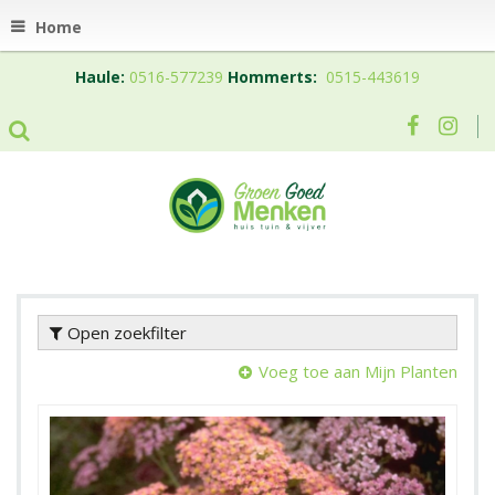
Home
Haule:
0516-577239
Hommerts:
0515-443619
Open zoekfilter
Voeg toe aan Mijn Planten