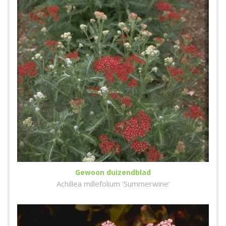
Gewoon duizendblad
Achillea millefolium 'Summerwine'