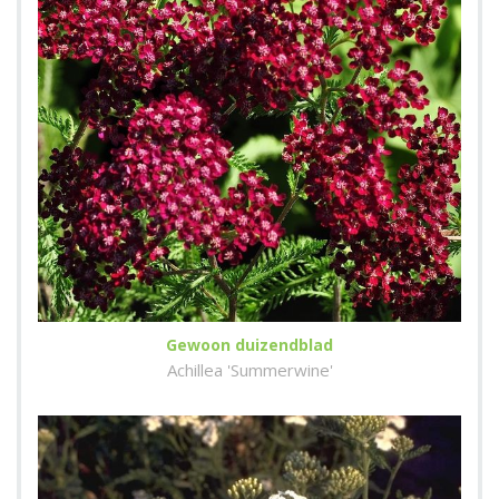
Gewoon duizendblad
Achillea 'Summerwine'