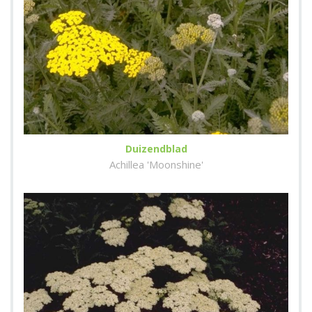
Duizendblad
Achillea 'Moonshine'