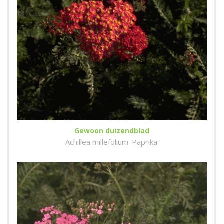
Gewoon duizendblad
Achillea millefolium 'Paprika'