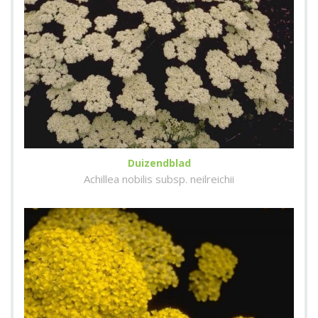
Duizendblad
Achillea nobilis subsp. neilreichii