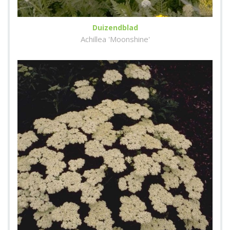
Duizendblad
Achillea 'Moonshine'