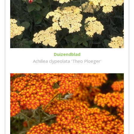
Duizendblad
Achillea clypeolata 'Theo Ploeger'