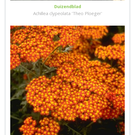
Duizendblad
Achillea clypeolata 'Theo Ploeger'