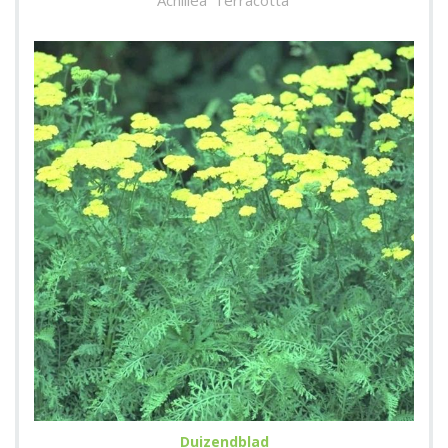
Achillea 'Terracotta'
Duizendblad