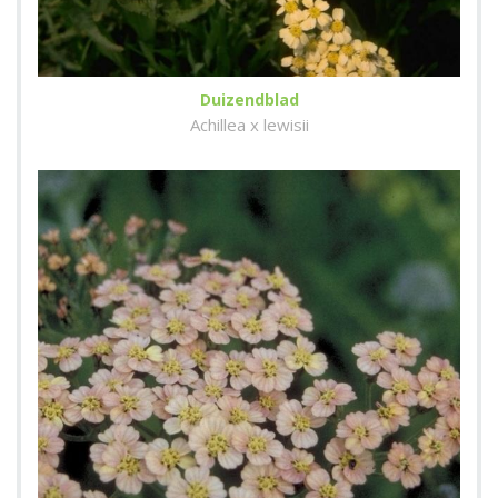
Duizendblad
Achillea x lewisii