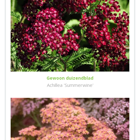
Gewoon duizendblad
Achillea 'Summerwine'