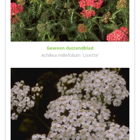
Gewoon duizendblad
Achillea millefolium 'Lisette'