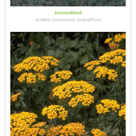
Duizendblad
Achillea tomentosa 'Grandiflora'