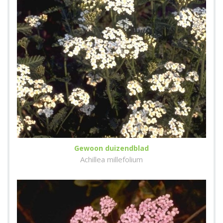
Gewoon duizendblad
Achillea millefolium