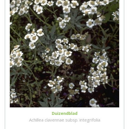
Duizendblad
Achillea clavennae subsp. integrifolia