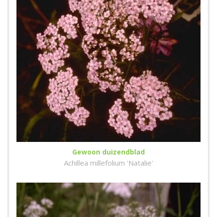
Gewoon duizendblad
Achillea millefolium 'Natalie'