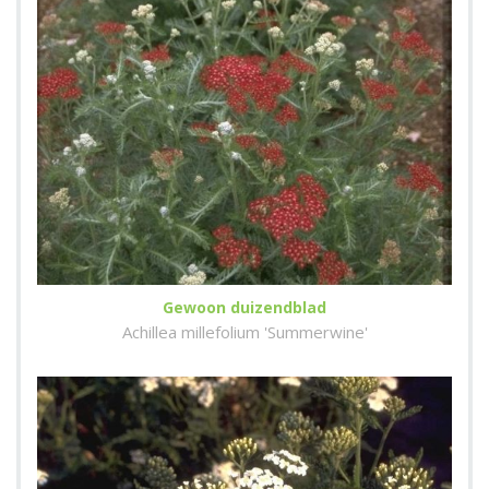
Gewoon duizendblad
Achillea millefolium 'Summerwine'