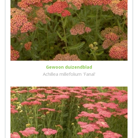
Gewoon duizendblad
Achillea millefolium 'Fanal'