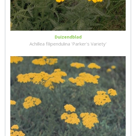
Duizendblad
Achillea filipendulina 'Parker's Variety'