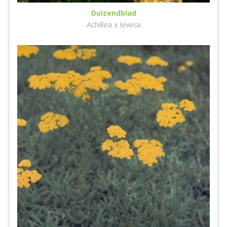
Duizendblad
Achillea x lewisii