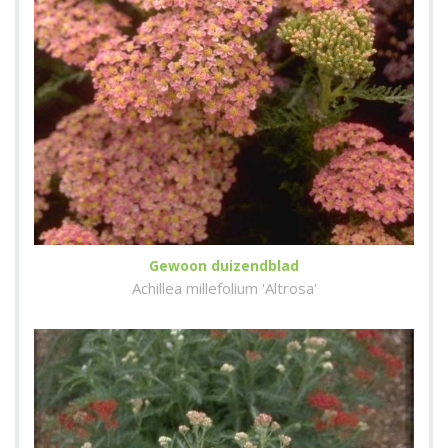
Gewoon duizendblad
Achillea millefolium 'Altrosa'