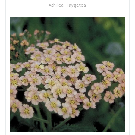
Achillea 'Taygetea'