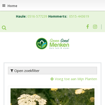
Home
Haule:
0516-577239
Hommerts:
0515-443619
Open zoekfilter
Voeg toe aan Mijn Planten