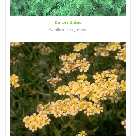
Duizendblad
Achillea 'Taygetea'