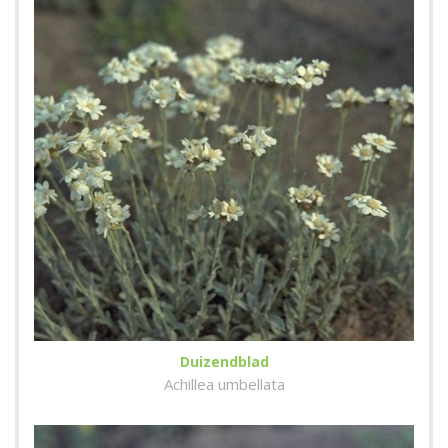
Duizendblad
Achillea umbellata