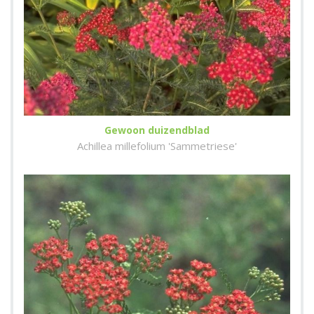
Gewoon duizendblad
Achillea millefolium 'Sammetriese'