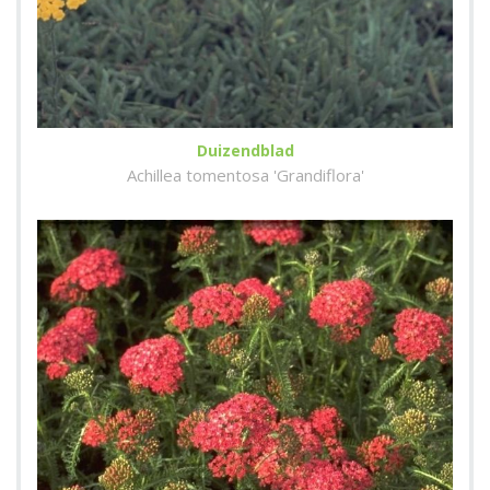
Duizendblad
Achillea tomentosa 'Grandiflora'