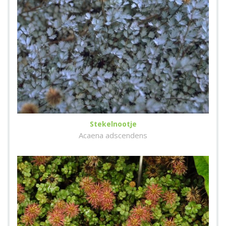
Stekelnootje
Acaena adscendens