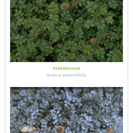
Stekelnootje
Acaena anserinifolia