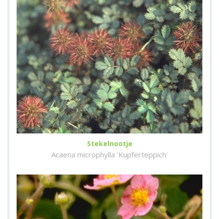
Stekelnootje
Acaena microphylla 'Kupferteppich'