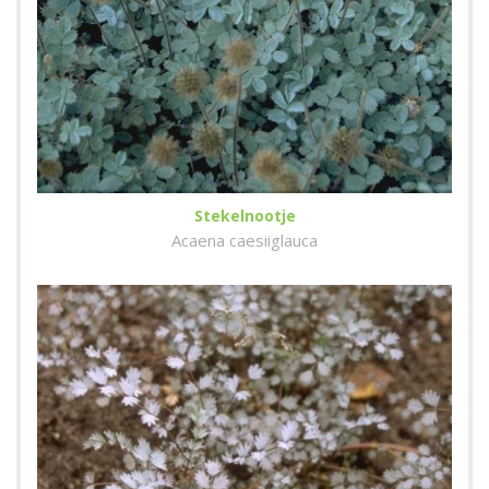
Stekelnootje
Acaena caesiiglauca