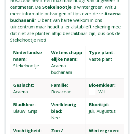
Rosaceae heeft een maximale hoogt van ongeveer 5
centimeter. De
Stekelnootje
is wintergroen. Wilt u
meer informatie ontvangen of tips over deze
Acaena
buchananii
? U bent van harte welkom in ons
tuincentrum maar houdt u er alstublieft rekening mee
dat niet alle planten altijd beschikbaar zijn, dus ook de
Stekelnootje niet!
Nederlandse
Wetenschapp
Type plant:
naam:
elijke naam:
Vaste plant
Stekelnootje
Acaena
buchananii
Geslacht:
Familie:
Bloemkleur:
Acaena
Rosaceae
Wit
Bladkleur:
Veelkleurig
Bloeitijd:
Blauw, Grijs
blad:
Juli, Augustus
Nee
Vochtigheid:
Zon /
Wintergroen: