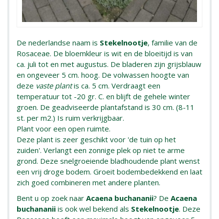
De nederlandse naam is
Stekelnootje
, familie van de
Rosaceae. De bloemkleur is wit en de bloeitijd is van
ca. juli tot en met augustus. De bladeren zijn grijsblauw
en ongeveer 5 cm. hoog. De volwassen hoogte van
deze
vaste plant
is ca. 5 cm. Verdraagt een
temperatuur tot -20 gr. C. en blijft de gehele winter
groen. De geadviseerde plantafstand is 30 cm. (8-11
st. per m2.) Is ruim verkrijgbaar.
Plant voor een open ruimte.
Deze plant is zeer geschikt voor 'de tuin op het
zuiden'. Verlangt een zonnige plek op niet te arme
grond. Deze snelgroeiende bladhoudende plant wenst
een vrij droge bodem. Groeit bodembedekkend en laat
zich goed combineren met andere planten.
Bent u op zoek naar
Acaena buchananii
? De
Acaena
buchananii
is ook wel bekend als
Stekelnootje
. Deze