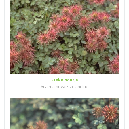
Stekelnootje
Acaena novae-zelandiae