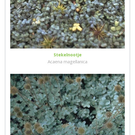
Stekelnootje
Acaena magellanica