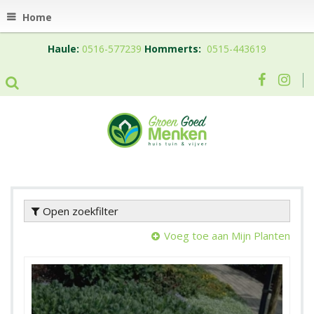
Home
Haule:
0516-577239
Hommerts:
0515-443619
Open zoekfilter
Voeg toe aan Mijn Planten