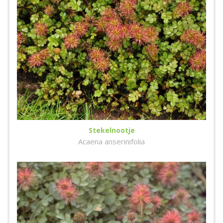
Stekelnootje
Acaena anserinifolia