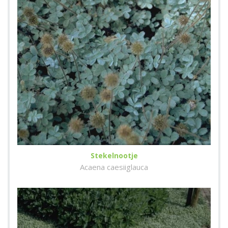
Stekelnootje
Acaena caesiiglauca