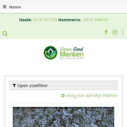
Home
Haule:
0516-577239
Hommerts:
0515-443619
Open zoekfilter
Voeg toe aan Mijn Planten