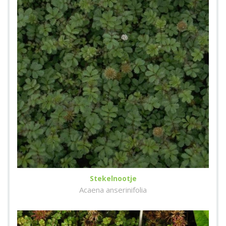
Stekelnootje
Acaena anserinifolia