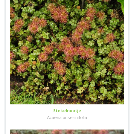
Stekelnootje
Acaena anserinifolia