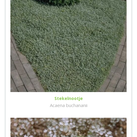
Stekelnootje
Acaena buchananii