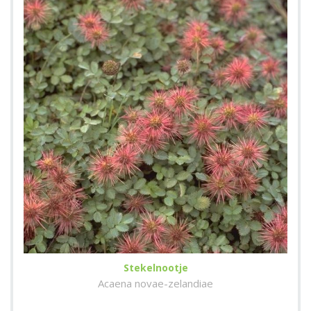
Stekelnootje
Acaena novae-zelandiae