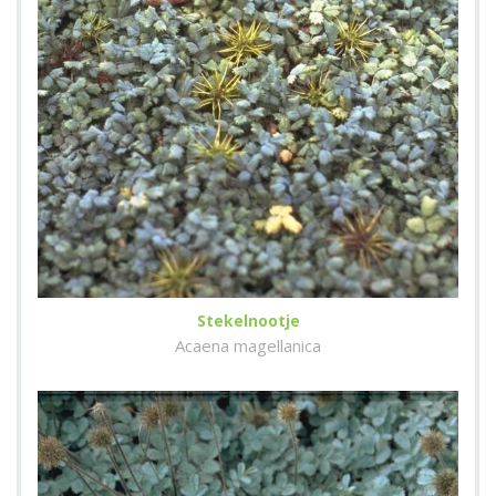
Stekelnootje
Acaena magellanica