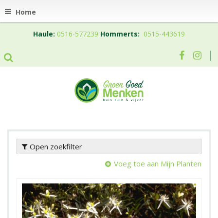
Home
Haule:
0516-577239
Hommerts:
0515-443619
Open zoekfilter
Voeg toe aan Mijn Planten