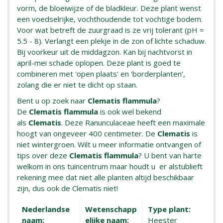
vorm, de bloeiwijze of de bladkleur. Deze plant wenst
een voedselrijke, vochthoudende tot vochtige bodem.
Voor wat betreft de zuurgraad is ze vrij tolerant (pH =
5.5 - 8). Verlangt een plekje in de zon of lichte schaduw.
Bij voorkeur uit de middagzon. Kan bij nachtvorst in
april-mei schade oplopen. Deze plant is goed te
combineren met 'open plaats' en 'borderplanten',
zolang die er niet te dicht op staan.
Bent u op zoek naar
Clematis flammula
?
De
Clematis flammula
is ook wel bekend
als
Clematis
. Deze Ranunculaceae heeft een maximale
hoogt van ongeveer 400 centimeter. De
Clematis
is
niet wintergroen. Wilt u meer informatie ontvangen of
tips over deze
Clematis flammula
? U bent van harte
welkom in ons tuincentrum maar houdt u er alstublieft
rekening mee dat niet alle planten altijd beschikbaar
zijn, dus ook de Clematis niet!
Nederlandse
Wetenschapp
Type plant:
naam:
elijke naam:
Heester