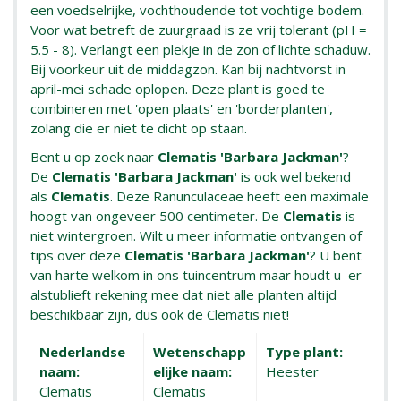
een voedselrijke, vochthoudende tot vochtige bodem.
Voor wat betreft de zuurgraad is ze vrij tolerant (pH =
5.5 - 8). Verlangt een plekje in de zon of lichte schaduw.
Bij voorkeur uit de middagzon. Kan bij nachtvorst in
april-mei schade oplopen. Deze plant is goed te
combineren met 'open plaats' en 'borderplanten',
zolang die er niet te dicht op staan.
Bent u op zoek naar
Clematis 'Barbara Jackman'
?
De
Clematis 'Barbara Jackman'
is ook wel bekend
als
Clematis
. Deze Ranunculaceae heeft een maximale
hoogt van ongeveer 500 centimeter. De
Clematis
is
niet wintergroen. Wilt u meer informatie ontvangen of
tips over deze
Clematis 'Barbara Jackman'
? U bent
van harte welkom in ons tuincentrum maar houdt u er
alstublieft rekening mee dat niet alle planten altijd
beschikbaar zijn, dus ook de Clematis niet!
Nederlandse
Wetenschapp
Type plant:
naam:
elijke naam:
Heester
Clematis
Clematis