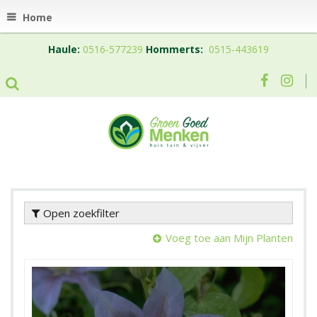
Home
Haule:
0516-577239
Hommerts:
0515-443619
Open zoekfilter
Voeg toe aan Mijn Planten