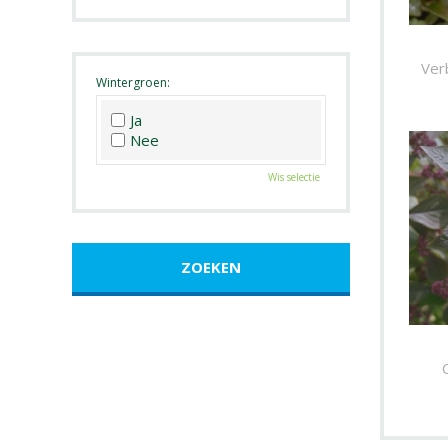
Roze
Wit
Zwart
Ver
Wintergroen:
Ja
Nee
Wis selectie