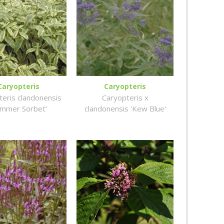
Caryopteris
Caryopteris
teris clandonensis
Caryopteris x
ummer Sorbet'
clandonensis 'Kew Blue'