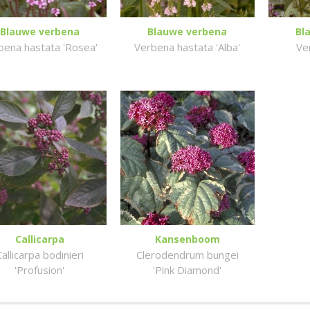
Blauwe verbena
Blauwe verbena
Bl
bena hastata 'Rosea'
Verbena hastata 'Alba'
Ve
Callicarpa
Kansenboom
Callicarpa bodinieri
Clerodendrum bungei
'Profusion'
'Pink Diamond'