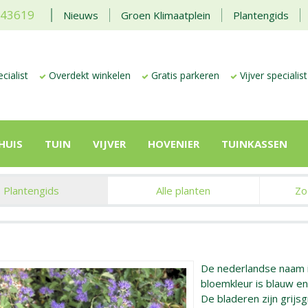
443619
Nieuws
Groen Klimaatplein
Plantengids
cialist
Overdekt winkelen
Gratis parkeren
Vijver specialist
HUIS
TUIN
VIJVER
HOVENIER
TUINKASSEN
Plantengids
Alle planten
Zo
De nederlandse naam 
bloemkleur is blauw en
De bladeren zijn grij