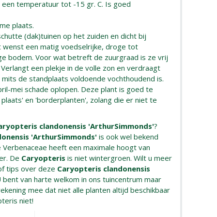
t een temperatuur tot -15 gr. C. Is goed
me plaats.
chutte (dak)tuinen op het zuiden en dicht bij
 wenst een matig voedselrijke, droge tot
e bodem. Voor wat betreft de zuurgraad is ze vrij
. Verlangt een plekje in de volle zon en verdraagt
, mits de standplaats voldoende vochthoudend is.
april-mei schade oplopen. Deze plant is goed te
laats' en 'borderplanten', zolang die er niet te
aryopteris clandonensis 'ArthurSimmonds'
?
donensis 'ArthurSimmonds'
is ook wel bekend
e Verbenaceae heeft een maximale hoogt van
er. De
Caryopteris
is niet wintergroen. Wilt u meer
of tips over deze
Caryopteris clandonensis
U bent van harte welkom in ons tuincentrum maar
rekening mee dat niet alle planten altijd beschikbaar
teris niet!