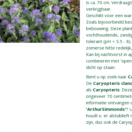
is ca. 70 cm. Verdraag
verkrijgbaar.
Geschikt voor een war
Zoals bijvoorbeeld bes
bebouwing. Deze plant
vochthoudende, zandig
tolerant (pH = 5.5 - 8)
zomerse hitte redelijk
Kan bij nachtvorst in 
combineren met 'open p
dicht op staan.
Bent u op zoek naar
C
De
Caryopteris clan
als
Caryopteris
. Dez
ongeveer 70 centimet
informatie ontvangen 
'ArthurSimmonds'
? 
houdt u er alstublieft 
zijn, dus ook de Caryop