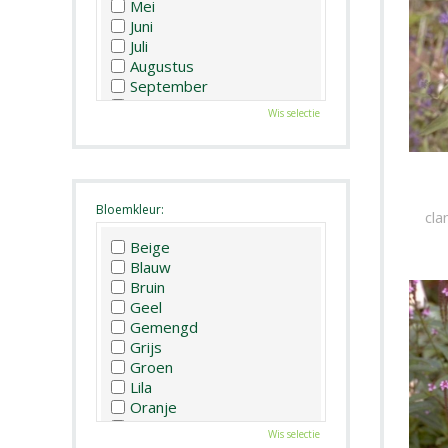
Mei
Juni
Juli
Augustus
September
Oktober
Wis selectie
November
December
Bloemkleur:
cla
Beige
Blauw
Bruin
Geel
Gemengd
Grijs
Groen
Lila
Oranje
Paars
Wis selectie
Rood