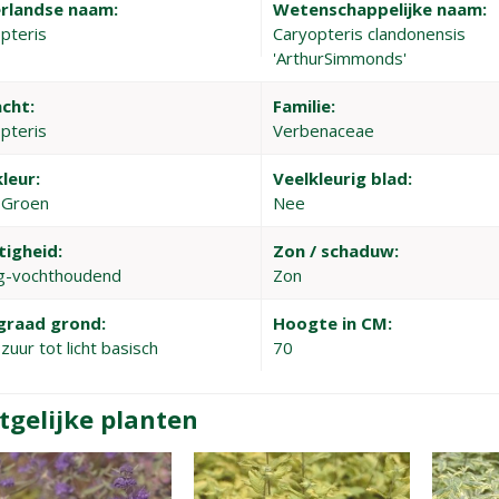
rlandse naam:
Wetenschappelijke naam:
pteris
Caryopteris clandonensis
'ArthurSimmonds'
cht:
Familie:
pteris
Verbenaceae
leur:
Veelkleurig blad:
, Groen
Nee
tigheid:
Zon / schaduw:
g-vochthoudend
Zon
graad grond:
Hoogte in CM:
zuur tot licht basisch
70
tgelijke planten