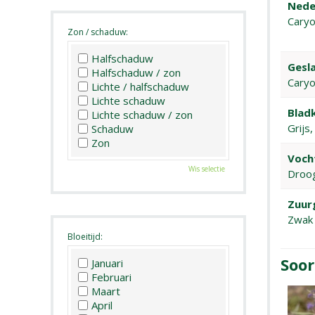
Nede
Caryo
Zon / schaduw:
Halfschaduw
Gesla
Halfschaduw / zon
Caryo
Lichte / halfschaduw
Lichte schaduw
Bladk
Lichte schaduw / zon
Grijs
Schaduw
Zon
Voch
Wis selectie
Droo
Zuur
Zwak 
Bloeitijd:
Soor
Januari
Februari
Maart
April