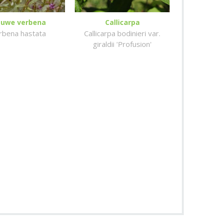
auwe verbena
Callicarpa
rbena hastata
Callicarpa bodinieri var.
giraldii 'Profusion'