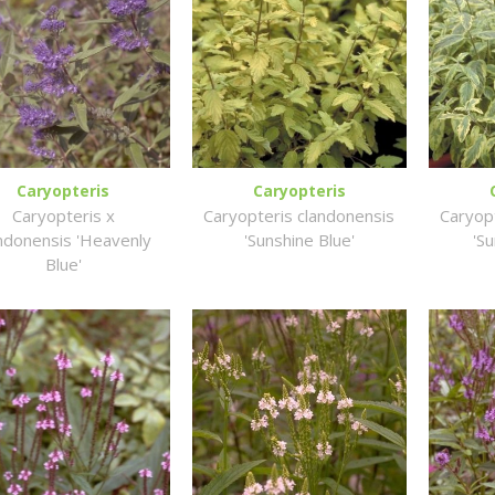
Caryopteris
Caryopteris
Caryopteris x
Caryopteris clandonensis
Caryop
ndonensis 'Heavenly
'Sunshine Blue'
'S
Blue'