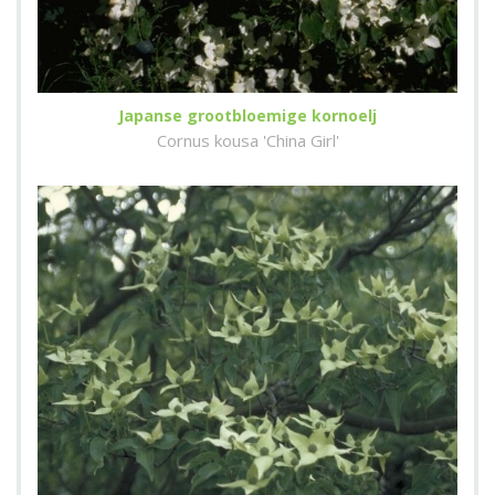
Japanse grootbloemige kornoelj
Cornus kousa 'China Girl'