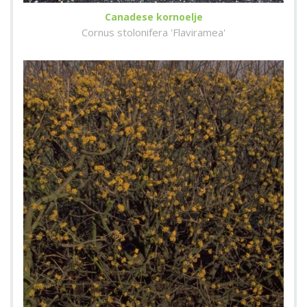
Canadese kornoelje
Cornus stolonifera 'Flaviramea'