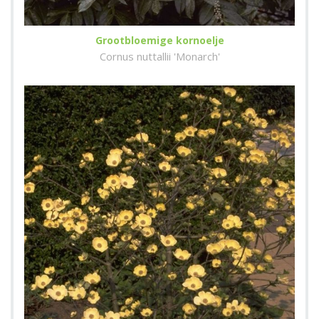
Grootbloemige kornoelje
Cornus nuttallii 'Monarch'