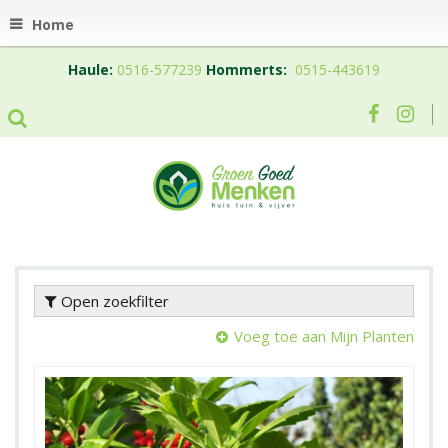
Home
Haule:
0516-577239
Hommerts:
0515-443619
Open zoekfilter
Voeg toe aan Mijn Planten