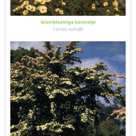
Grootbloemige kornoelje
Cornus nuttallii