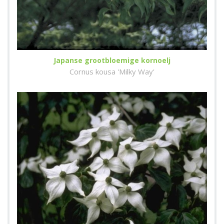
Japanse grootbloemige kornoelj
Cornus kousa 'Milky Way'