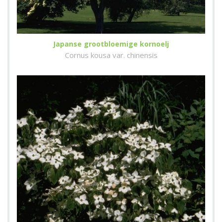
Japanse grootbloemige kornoelj
Cornus kousa var. chinensis