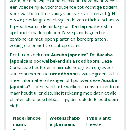
vorm, de bloeiwijze of de bladkleur. Deze plant wenst
een voedselrijke, vochthoudende tot vochtige bodem.
Voor wat betreft de zuurgraad is ze vrij tolerant (pH =
5.5 - 8). Verlangt een plekje in de zon of lichte schaduw.
Bij voorkeur uit de middagzon. Kan bij nachtvorst in
april-mei schade oplopen. Deze plant is goed te
combineren met 'open plaats' en 'borderplanten',
zolang die er niet te dicht op staan.
Bent u op zoek naar
Aucuba japonica
? De
Aucuba
japonica
is ook wel bekend als
Broodboom
. Deze
Cornaceae heeft een maximale hoogt van ongeveer
200 centimeter. De
Broodboom
is wintergroen. Wilt u
meer informatie ontvangen of tips over deze
Aucuba
japonica
? U bent van harte welkom in ons tuincentrum
maar houdt u er alstublieft rekening mee dat niet alle
planten altijd beschikbaar zijn, dus ook de Broodboom
niet!
Nederlandse
Wetenschapp
Type plant:
naam:
elijke naam:
Heester