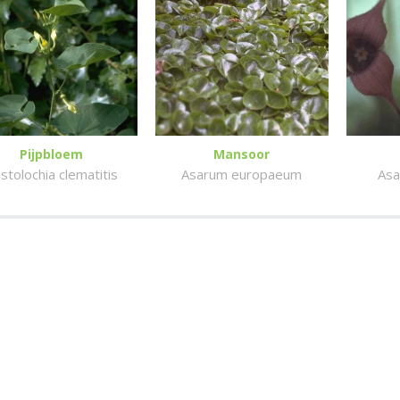
Pijpbloem
Mansoor
istolochia clematitis
Asarum europaeum
Asa