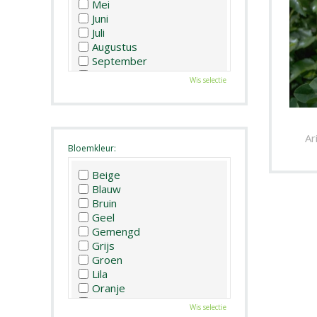
Mei
Juni
Juli
Augustus
September
Oktober
Wis selectie
November
December
Ar
Bloemkleur:
Beige
Blauw
Bruin
Geel
Gemengd
Grijs
Groen
Lila
Oranje
Paars
Wis selectie
Rood