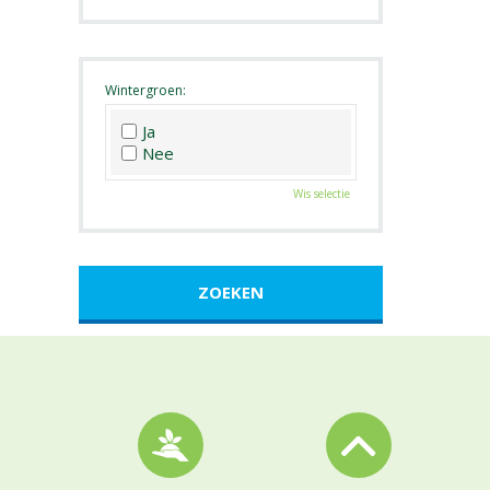
Roze
Wit
Zwart
Wintergroen:
Ja
Nee
Wis selectie