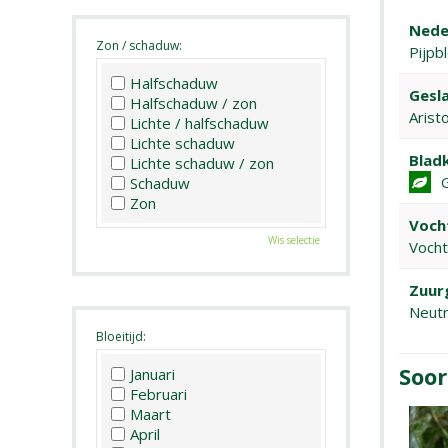
Nede
Zon / schaduw:
Pijpb
Halfschaduw
Gesla
Halfschaduw / zon
Aristo
Lichte / halfschaduw
Lichte schaduw
Bladk
Lichte schaduw / zon
Schaduw
Zon
Voch
Wis selectie
Voch
Zuur
Neutr
Bloeitijd:
Soor
Januari
Februari
Maart
April