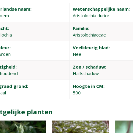
rlandse naam:
Wetenschappelijke naam:
loem
Aristolochia durior
cht:
Familie:
lochia
Aristolochiaceae
leur:
Veelkleurig blad:
Groen
Nee
tigheid:
Zon / schaduw:
thoudend
Halfschaduw
graad grond:
Hoogte in CM:
aal
500
tgelijke planten