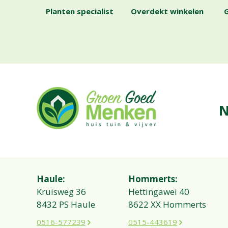
Planten specialist
Overdekt winkelen
G
N
Haule:
Hommerts:
Kruisweg 36
Hettingawei 40
8432 PS Haule
8622 XX Hommerts
0516-577239
0515-443619