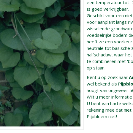
een temperatuur tot -2
Is goed verkrijgbaar.
Geschikt voor een niet
Voor aanplant langs r
wisselende grondwate
voedselrijke bodem di
heeft ze een voorkeu
neutrale tot basische 
halfschaduw, waar het
te combineren met 'bos
op staan.
Bent u op zoek naar
A
wel bekend als
Pijpbl
hoogt van ongeveer 5
Wilt u meer informati
U bent van harte welko
rekening mee dat niet a
Pijpbloem niet!