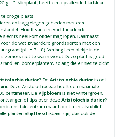
0 gr. C. Klimplant, heeft een opvallende bladkleur.
 te droge plaats.
ivieren en laaggelegen gebieden met een
rstand 4. Houdt van een vochthoudende,
e slechts heel kort onder mag lopen. Daarnaast
r voor de wat zwaardere grondsoorten met een
zuurgraad (pH = 7 - 8). Verlangt een plekje in de
 's zomers niet te warm wordt Deze plant is goed
rand' en 'borderplanten', zolang die er niet te dicht
ristolochia durior
? De
Aristolochia durior
is ook
oem
. Deze Aristolochiaceae heeft een maximale
00 centimeter. De
Pijpbloem
is niet wintergroen.
e ontvangen of tips over deze
Aristolochia durior
?
m in ons tuincentrum maar houdt u er alstublieft
lle planten altijd beschikbaar zijn, dus ook de