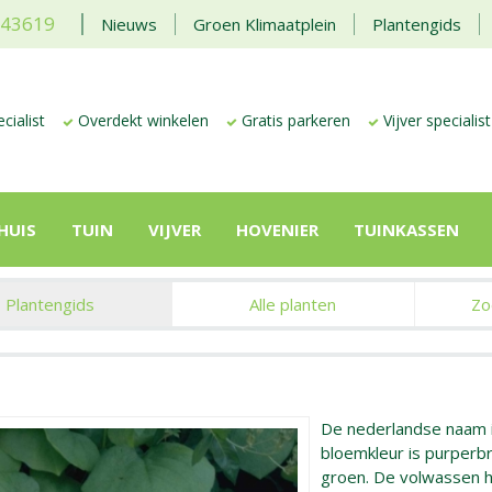
443619
Nieuws
Groen Klimaatplein
Plantengids
cialist
Overdekt winkelen
Gratis parkeren
Vijver specialist
HUIS
TUIN
VIJVER
HOVENIER
TUINKASSEN
Plantengids
Alle planten
Zo
De nederlandse naam 
bloemkleur is purperbru
groen. De volwassen 