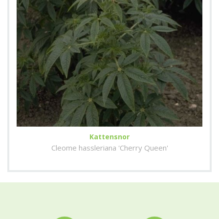
Kattensnor
Cleome hassleriana 'Cherry Queen'