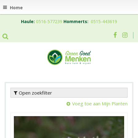
Home
Haule:
0516-577239
Hommerts:
0515-443619
Open zoekfilter
Voeg toe aan Mijn Planten