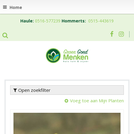
Home
Haule:
0516-577239
Hommerts:
0515-443619
Open zoekfilter
Voeg toe aan Mijn Planten