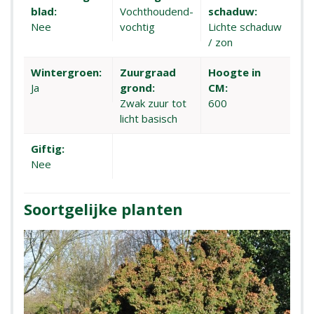
blad:
Vochthoudend-
schaduw:
Nee
vochtig
Lichte schaduw
/ zon
Wintergroen:
Zuurgraad
Hoogte in
Ja
grond:
CM:
Zwak zuur tot
600
licht basisch
Giftig:
Nee
Soortgelijke planten