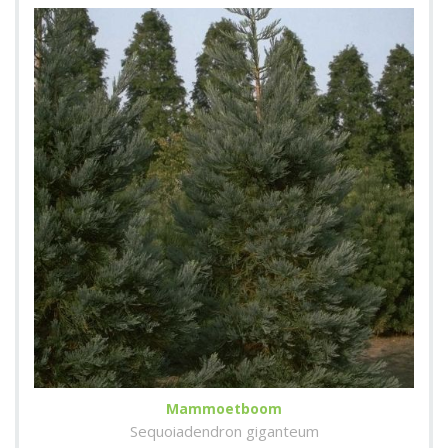
Mammoetboom
Sequoiadendron giganteum