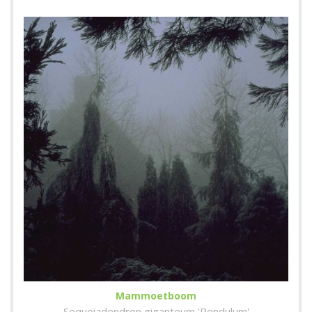
Mammoetboom
Sequoiadendron giganteum 'Pendulum'