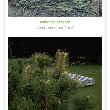
Balsemzilverspar
Abies balsamea 'Nana'