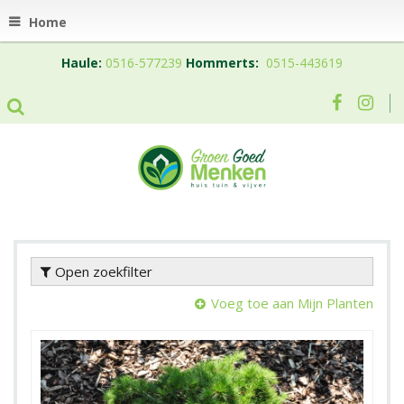
Home
Haule:
0516-577239
Hommerts:
0515-443619
Open zoekfilter
Voeg toe aan Mijn Planten