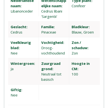
Nederlandse
Wetenschapp
Type plant:
naam:
elijke naam:
Conifeer
Libanonceder
Cedrus libani
'Sargentii'
Geslacht:
Familie:
Bladkleur:
Cedrus
Pinaceae
Blauw, Groen
Veelkleurig
Vochtigheid:
Zon /
blad:
Droog-
schaduw:
Nee
vochthoudend
Zon
Wintergroen:
Zuurgraad
Hoogte in
Ja
grond:
CM:
Neutraal tot
100
basisch
Giftig:
Nee