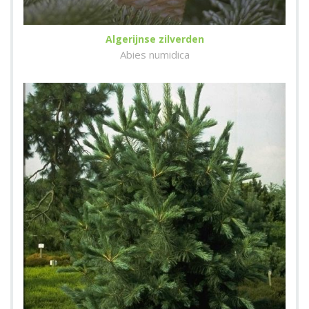
Algerijnse zilverden
Abies numidica