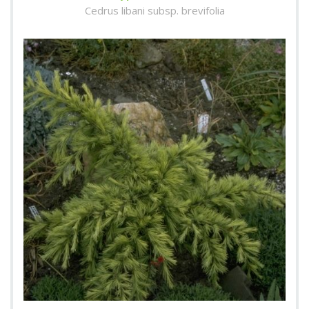
Cedrus libani subsp. brevifolia