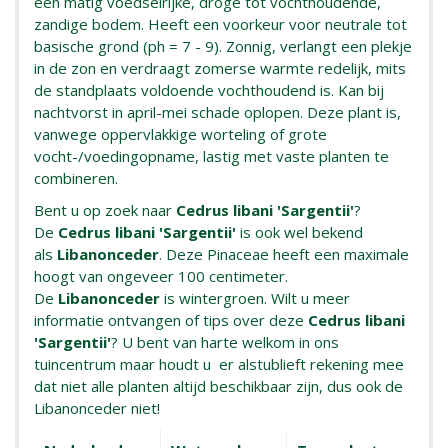
een matig voedselrijke, droge tot vochthoudende,
zandige bodem. Heeft een voorkeur voor neutrale tot
basische grond (ph = 7 - 9). Zonnig, verlangt een plekje
in de zon en verdraagt zomerse warmte redelijk, mits
de standplaats voldoende vochthoudend is. Kan bij
nachtvorst in april-mei schade oplopen. Deze plant is,
vanwege oppervlakkige worteling of grote
vocht-/voedingopname, lastig met vaste planten te
combineren.
Bent u op zoek naar
Cedrus libani 'Sargentii'
?
De
Cedrus libani 'Sargentii'
is ook wel bekend
als
Libanonceder
. Deze Pinaceae heeft een maximale
hoogt van ongeveer 100 centimeter.
De
Libanonceder
is wintergroen. Wilt u meer
informatie ontvangen of tips over deze
Cedrus libani
'Sargentii'
? U bent van harte welkom in ons
tuincentrum maar houdt u er alstublieft rekening mee
dat niet alle planten altijd beschikbaar zijn, dus ook de
Libanonceder niet!