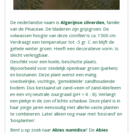
De nederlandse naam is
Algerijnse zilverden
, familie
van de Pinaceae. De bladeren zijn grijsgroen. De
volwassen hoogte van deze
conifeer
is ca. 1500 cm.
Verdraagt een temperatuur tot -5 gr. C. en blijft de
gehele winter groen. Heeft een decoratieve vorm. Is
slecht verkrijgbaar.
Geschikt voor een koele, beschutte plaats.
Bijvoorbeeld voor stedelijk openbaar groen (parken)
en bostuinen. Deze plant wenst een matig
voedselrijke, vochtige, 'gemiddelde' zandhoudende
bodem. Dus bestaand uit zand-veen of zand-klei/leem
en een vrij neutrale zuurgraad (pH = 6 - 8). Verlangt
een plekje in de zon of lichte schaduw. Deze plant is in
haar jonge jaren eenvoudig met allerlei vaste planten
te combineren. Later alleen nog maar met 'bosrand' en
'bosplanten'.
Bent u op zoek naar
Abies numidica
? De
Abies