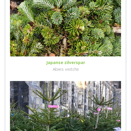
Japanse zilverspar
Abies veitchii