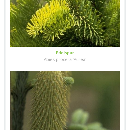
Edelspar
Abies procera 'Aurea'