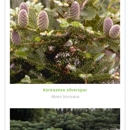
Koreaanse zilverspar
Abies koreana