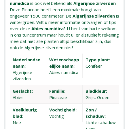
numidica
is ook wel bekend als
Algerijnse zilverden
.
Deze Pinaceae heeft een maximale hoogt van
ongeveer 1500 centimeter. De
Algerijnse zilverden
is
wintergroen. Wilt u meer informatie ontvangen of tips
over deze
Abies numidica
? U bent van harte welkom
in ons tuincentrum maar houdt u er alstublieft rekening
mee dat niet alle planten altijd beschikbaar zijn, dus
ook de Algerijnse zilverden niet!
Nederlandse
Wetenschapp
Type plant:
naam:
elijke naam:
Conifeer
Algerijnse
Abies numidica
zilverden
Geslacht:
Familie:
Bladkleur:
Abies
Pinaceae
Grijs, Groen
Veelkleurig
Vochtigheid:
Zon /
blad:
Vochtig
schaduw:
Nee
Lichte schaduw
/ zon