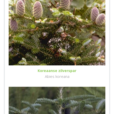
Koreaanse zilverspar
Abies koreana