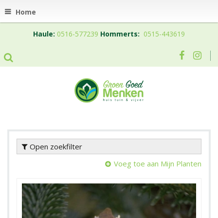
Home
Haule:
0516-577239
Hommerts:
0515-443619
Open zoekfilter
Voeg toe aan Mijn Planten