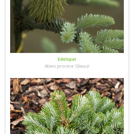
Edelspar
Abies procera 'Glauca'