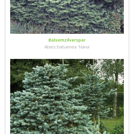
Balsemzilverspar
Abies balsamea 'Nana'