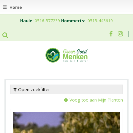
Home
Haule:
0516-577239
Hommerts:
0515-443619
Open zoekfilter
Voeg toe aan Mijn Planten