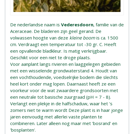
De nederlandse naam is
Vederesdoorn
, familie van de
Aceraceae. De bladeren zijn geel gerand. De
volwassen hoogte van deze
kleine boom
is ca. 1500
cm. Verdraagt een temperatuur tot -30 gr. C. Heeft
een opvallende bladkleur. Is matig verkrijgbaar.
Geschikt voor een niet te droge plaats.
Voor aanplant langs rivieren en laaggelegen gebieden
met een wisselende grondwaterstand 4. Houdt van
een vochthoudende, voedselrijke bodem die slechts
heel kort onder mag lopen. Daarnaast heeft ze een
voorkeur voor de wat zwaardere grondsoorten met
een neutrale tot basische zuurgraad (pH = 7 - 8).
Verlangt een plekje in de halfschaduw, waar het 's
zomers niet te warm wordt Deze plant is in haar jonge
jaren eenvoudig met allerlei vaste planten te
combineren. Later alleen nog maar met 'bosrand' en
'bosplanten'.