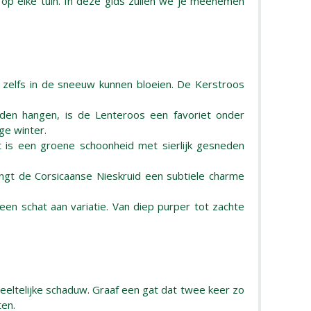
 op elke tuin. In deze gids zullen we je meenemen
 zelfs in de sneeuw kunnen bloeien. De Kerstroos
eden hangen, is de Lenteroos een favoriet onder
ge winter.
t is een groene schoonheid met sierlijk gesneden
rengt de Corsicaanse Nieskruid een subtiele charme
en schat aan variatie. Van diep purper tot zachte
deeltelijke schaduw. Graaf een gat dat twee keer zo
ten.