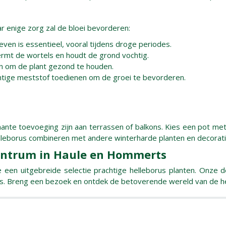
 enige zorg zal de bloei bevorderen:
en is essentieel, vooral tijdens droge periodes.
ermt de wortels en houdt de grond vochtig.
n om de plant gezond te houden.
chtige meststof toedienen om de groei te bevorderen.
mante toevoeging zijn aan terrassen of balkons. Kies een pot m
lleborus combineren met andere winterharde planten en decorati
centrum in Haule en Hommerts
e een uitgebreide selectie prachtige helleborus planten. Onze
ps. Breng een bezoek en ontdek de betoverende wereld van de he