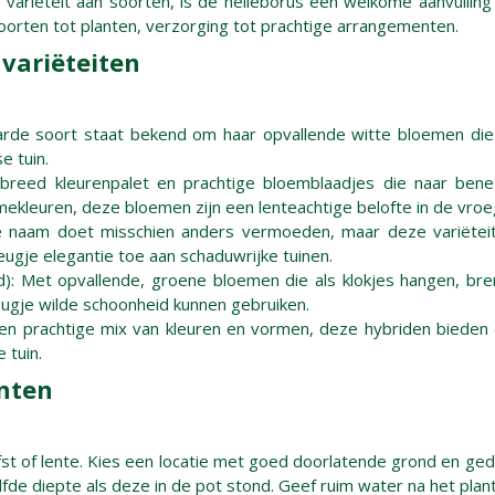
variëteit aan soorten, is de helleborus een welkome aanvulling
orten tot planten, verzorging tot prachtige arrangementen.
 variëteiten
arde soort staat bekend om haar opvallende witte bloemen die
e tuin.
n breed kleurenpalet en prachtige bloemblaadjes die naar ben
èmekleuren, deze bloemen zijn een lenteachtige belofte in de vroe
 De naam doet misschien anders vermoeden, maar deze variëtei
eugje elegantie toe aan schaduwrijke tuinen.
uid): Met opvallende, groene bloemen die als klokjes hangen, b
eugje wilde schoonheid kunnen gebruiken.
en prachtige mix van kleuren en vormen, deze hybriden bieden e
 tuin.
nten
rfst of lente. Kies een locatie met goed doorlatende grond en ge
elfde diepte als deze in de pot stond. Geef ruim water na het plan