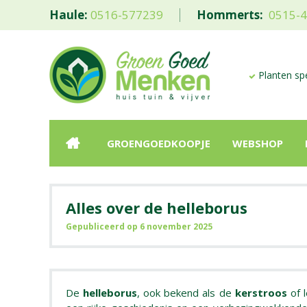
Haule:
0516-577239
Hommerts:
0515-
Planten spe
GROENGOEDKOOPJE
WEBSHOP
Alles over de helleborus
Gepubliceerd op
6 november 2025
De
helleborus
, ook bekend als de
kerstroos
of l