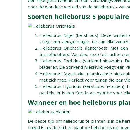
een rijke geschiedenis en een verbazingwekkende 
door de wondere wereld van de helleborus - van so
Soorten helleborus: 5 populaire
Helleborus Niger (kerstroos): Deze winterh
voegt een vleugje magie toe aan elke winters
Helleborus Orientalis (lenteroos): Met ee
tuinliefhebbers. Van diep roze tot zachte cr
Helleborus Foetidus (stinkend nieskruid):
bladeren. De Stinkend Nieskruid voegt een vl
Helleborus Argutifolius (corsicaanse nieskr
met zich mee. Perfect voor tuinen die een vl
Helleborus Hybridus (kerstroos hybriden): E
pastels, er is een Kerstroos hybride voor elke
Wanneer en hoe helleborus pla
De beste tijd om helleborus te planten is in de he
breed is als de kluit en plant de helleborus op dez