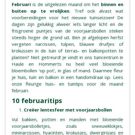
Februari
is de uitgelezen maand om het
binnen en
buiten op te vrolijken
. Tref ook alvast wat
voorbereidingen voor het nieuwe tuinseizoen! De
dagen zijn gelukkig alweer iets langer licht en de
frisgroene puntjes van de voorjaarsbollen steken
steeds hoger de grond uit. Ben je afgelopen herfst
vergeten narcissen, tulpen, blauwe druifjes of
krokussen in de tuin of terras- en balkonpotten te
planten? Niet getreurd! Je vindt in ons tuincentrum in
Haule en Hommerts nu heel veel bloeiende
bloembollen 'op pot', in glas of mand. Daarmee fleur
je huis, tuin en balkon in een handomdraai op. Lees
onze fleurige huis- en tuintips voor de maand
februari.
10 februaritips
Creëer lentesfeer met voorjaarsbollen
Vul bakken, potten en manden met bloeiende
voorjaarsbolletjes, zoals sneeuwklokjes,
mininarcissen, hyacinten, krokusjes, dwergirisjes en