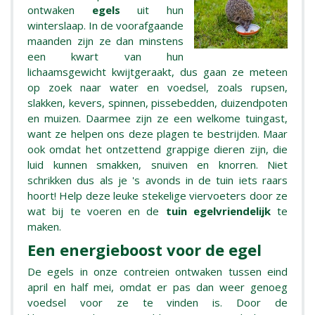
ontwaken
egels
uit hun
winterslaap. In de voorafgaande
maanden zijn ze dan minstens
een kwart van hun
lichaamsgewicht kwijtgeraakt, dus gaan ze meteen
op zoek naar water en voedsel, zoals rupsen,
slakken, kevers, spinnen, pissebedden, duizendpoten
en muizen. Daarmee zijn ze een welkome tuingast,
want ze helpen ons deze plagen te bestrijden. Maar
ook omdat het ontzettend grappige dieren zijn, die
luid kunnen smakken, snuiven en knorren. Niet
schrikken dus als je 's avonds in de tuin iets raars
hoort! Help deze leuke stekelige viervoeters door ze
wat bij te voeren en de
tuin egelvriendelijk
te
maken.
Een energieboost voor de egel
De egels in onze contreien ontwaken tussen eind
april en half mei, omdat er pas dan weer genoeg
voedsel voor ze te vinden is. Door de