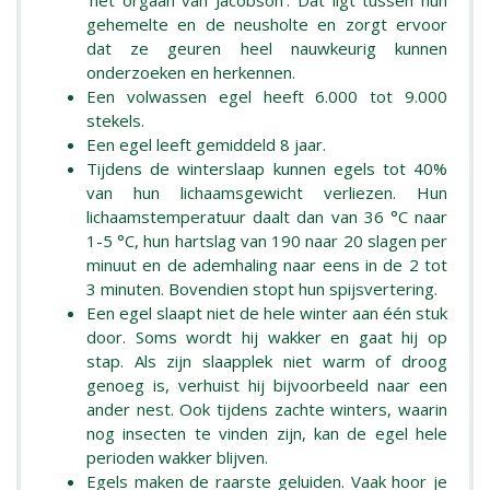
'het orgaan van Jacobson'. Dat ligt tussen hun
gehemelte en de neusholte en zorgt ervoor
dat ze geuren heel nauwkeurig kunnen
onderzoeken en herkennen.
Een volwassen egel heeft 6.000 tot 9.000
stekels.
Een egel leeft gemiddeld 8 jaar.
Tijdens de winterslaap kunnen egels tot 40%
van hun lichaamsgewicht verliezen. Hun
lichaamstemperatuur daalt dan van 36 °C naar
1-5 °C, hun hartslag van 190 naar 20 slagen per
minuut en de ademhaling naar eens in de 2 tot
3 minuten. Bovendien stopt hun spijsvertering.
Een egel slaapt niet de hele winter aan één stuk
door. Soms wordt hij wakker en gaat hij op
stap. Als zijn slaapplek niet warm of droog
genoeg is, verhuist hij bijvoorbeeld naar een
ander nest. Ook tijdens zachte winters, waarin
nog insecten te vinden zijn, kan de egel hele
perioden wakker blijven.
Egels maken de raarste geluiden. Vaak hoor je