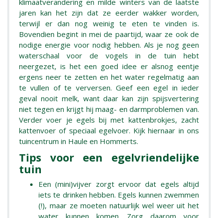
klimaatverandering en milde winters van de laatste
jaren kan het zijn dat ze eerder wakker worden,
terwijl er dan nog weinig te eten te vinden is.
Bovendien begint in mei de paartijd, waar ze ook de
nodige energie voor nodig hebben. Als je nog geen
waterschaal voor de vogels in de tuin hebt
neergezet, is het een goed idee er alsnog eentje
ergens neer te zetten en het water regelmatig aan
te vullen of te verversen. Geef een egel in ieder
geval nooit melk, want daar kan zijn spijsvertering
niet tegen en krijgt hij maag- en darmproblemen van.
Verder voer je egels bij met kattenbrokjes, zacht
kattenvoer of speciaal egelvoer. Kijk hiernaar in ons
tuincentrum in Haule en Hommerts.
Tips voor een egelvriendelijke
tuin
Een (mini)vijver zorgt ervoor dat egels altijd
iets te drinken hebben. Egels kunnen zwemmen
(!), maar ze moeten natuurlijk wel weer uit het
water kunnen komen. Zorg daarom voor