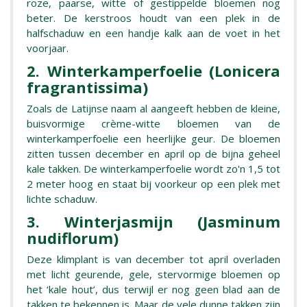
roze, paarse, witte of gestippelde bloemen nog
beter. De kerstroos houdt van een plek in de
halfschaduw en een handje kalk aan de voet in het
voorjaar.
2. Winterkamperfoelie (Lonicera
fragrantissima)
Zoals de Latijnse naam al aangeeft hebben de kleine,
buisvormige crème-witte bloemen van de
winterkamperfoelie een heerlijke geur. De bloemen
zitten tussen december en april op de bijna geheel
kale takken. De winterkamperfoelie wordt zo'n 1,5 tot
2 meter hoog en staat bij voorkeur op een plek met
lichte schaduw.
3. Winterjasmijn (Jasminum
nudiflorum)
Deze klimplant is van december tot april overladen
met licht geurende, gele, stervormige bloemen op
het ‘kale hout’, dus terwijl er nog geen blad aan de
takken te bekennen is. Maar de vele dunne takken zijn