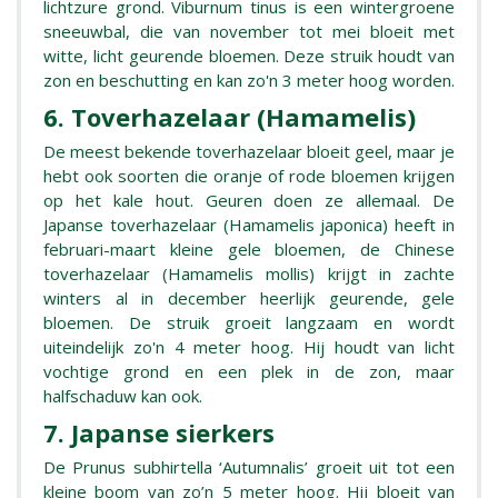
lichtzure grond. Viburnum tinus is een wintergroene
sneeuwbal, die van november tot mei bloeit met
witte, licht geurende bloemen. Deze struik houdt van
zon en beschutting en kan zo'n 3 meter hoog worden.
6. Toverhazelaar (Hamamelis)
De meest bekende toverhazelaar bloeit geel, maar je
hebt ook soorten die oranje of rode bloemen krijgen
op het kale hout. Geuren doen ze allemaal. De
Japanse toverhazelaar (Hamamelis japonica) heeft in
februari-maart kleine gele bloemen, de Chinese
toverhazelaar (Hamamelis mollis) krijgt in zachte
winters al in december heerlijk geurende, gele
bloemen. De struik groeit langzaam en wordt
uiteindelijk zo'n 4 meter hoog. Hij houdt van licht
vochtige grond en een plek in de zon, maar
halfschaduw kan ook.
7. Japanse sierkers
De Prunus subhirtella ‘Autumnalis’ groeit uit tot een
kleine boom van zo’n 5 meter hoog. Hij bloeit van