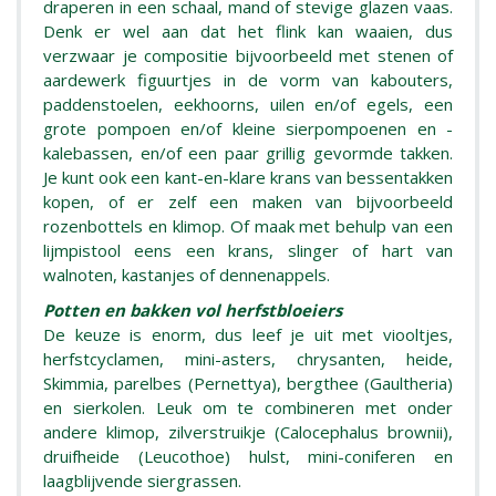
draperen in een schaal, mand of stevige glazen vaas.
Denk er wel aan dat het flink kan waaien, dus
verzwaar je compositie bijvoorbeeld met stenen of
aardewerk figuurtjes in de vorm van kabouters,
paddenstoelen, eekhoorns, uilen en/of egels, een
grote pompoen en/of kleine sierpompoenen en -
kalebassen, en/of een paar grillig gevormde takken.
Je kunt ook een kant-en-klare krans van bessentakken
kopen, of er zelf een maken van bijvoorbeeld
rozenbottels en klimop. Of maak met behulp van een
lijmpistool eens een krans, slinger of hart van
walnoten, kastanjes of dennenappels.
Potten en bakken vol herfstbloeiers
De keuze is enorm, dus leef je uit met viooltjes,
herfstcyclamen, mini-asters, chrysanten, heide,
Skimmia, parelbes (Pernettya), bergthee (Gaultheria)
en sierkolen. Leuk om te combineren met onder
andere klimop, zilverstruikje (Calocephalus brownii),
druifheide (Leucothoe) hulst, mini-coniferen en
laagblijvende siergrassen.