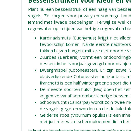
Bessenstruiken voor kleur en v
Plant nu een bessenstruik of een haag van bessen
vogels. Ze zorgen voor privacy en sommige houd
iemand met kwade bedoelingen. Terwijl ze wel klei
regenwater op in tijden van heftige regenval en bi
Kardinaalsmuts (Euonymus) krijgt niet alle
tevoorschijn komen. Na de eerste nachtvorst
takken blijven hangen, mits ze niet door de 
Zuurbes (Berberis) vormt een ondoordringba
bessen, in het voorjaar gevolgd door oranje o
Dwergmispel (Cotoneaster). Er zijn zowel w
bladverliezende Cotoneaster horizontalis, me
franchetti is een half wintergroene soort di
De meeste soorten hulst (Ilex) doen het zelf
krijgen ze vanaf september kleurige bessen, 
Schoonvrucht (Callicarpa) wordt zo’n twee me
de vogels gegeten worden en die de kale tak
Gelderse roos (Viburnum opulus) is een inhee
mei-juni met witte schermbloemen die in het n
Je kunt de beschreven bessenstruiken zelfs nog tus