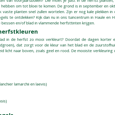
n van voorjaarsbollen? Die moet je juist in de herfst planten,
ig hebben om tot bloei te komen. De grond is in september en ok
aste planten snel zullen wortelen. Zijn er nog kale plekken in 
vogels te ontdekken? Kijk dan nu in ons tuincentrum in Haule en
 bessen en/of blad in vlammende herfsttinten krijgen.
herfstkleuren
 blad in de herfst zo mooi verkleurt? Doordat de dagen korter 
adgroen), dat zorgt voor de kleur van het blad en de zuurstofhu
eid licht naar boven, zoals geel en rood. De mooiste verkleuring
chier lamarchii en laevis)
sis)