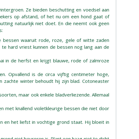
wintergroen. Ze bieden beschutting en voedsel aan
ekers op afstand, of het nu om een hond gaat of
utting natuurlijk niet doet. En die neemt ook geen
s:
e bessen waaruit rode, roze, gele of witte zaden
t te hard vriest kunnen de bessen nog lang aan de
i in de herfst en krijgt blauwe, rode of zalmroze
n. Opvallend is de circa vijftig centimeter hoge,
n zachte winter behoudt hij zijn blad. Cotoneaster
 soorten, maar ook enkele bladverliezende. Allemaal
en met knallend violetkleurige bessen die niet door
n het liefst in vochtige grond staat. Hij bloeit in
rond niet bevroren is. Plant een haag niet te dicht