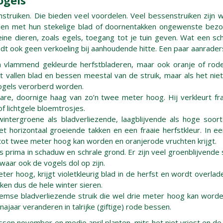
ogels
struiken. Die bieden veel voordelen. Veel bessenstruiken zijn 
en met hun stekelige blad of doornentakken ongewenste bezo
ne dieren, zoals egels, toegang tot je tuin geven. Wat een sch
edt ook geen verkoeling bij aanhoudende hitte. Een paar aanrader
en vlammend gekleurde herfstbladeren, maar ook oranje of rod
 vallen blad en bessen meestal van de struik, maar als het nie
vogels verorberd worden.
re, doornige haag van zo’n twee meter hoog. Hij verkleurt fraa
f lichtgele bloemtrosjes.
intergroene als bladverliezende, laagblijvende als hoge soorte
t horizontaal groeiende takken en een fraaie herfstkleur. In ee
e tot twee meter hoog kan worden en oranjerode vruchten krijgt.
s prima in schaduw en schrale grond. Er zijn veel groenblijvende
waar ook de vogels dol op zijn.
ter hoog, krijgt violetkleurig blad in de herfst en wordt overlad
ken dus de hele winter sieren.
mse bladverliezende struik die wel drie meter hoog kan worden e
ajaar veranderen in talrijke (giftige) rode bessen.
sen november en medio april planten, mits het niet vriest en de g