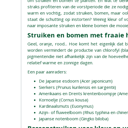
om struiken en bomen te planten. En wat te denke
straks profiteren van de vorstperiode die ze nod
warm en vochtig, zodat struiken, bomen, maar ook v
staat de schutting op instorten? Weinig kleur of 
naar imposante struiken en kleine bomen die mooie
Struiken en bomen met fraaie 
Geel, oranje, rood... Hoe komt het eigenlijk dat
worden vermindert de productie van chlorofyl (bl
pigmentendie niet afhankelijk zijn van de hoeveelh
relatief warme en zonnige dagen.
Een paar aanraders:
De Japanse esdoorn (Acer japonicum)
Sierkers (Prunus kurilensis en sargentii)
Amerikaans en Drents krentenboompje (Amelan
Kornoelje (Cornus kousa)
Kardinaalsmuts (Euonymus)
Azijn- of fluweelboom (Rhus typhina en chinen
Japanse notenboom (Gingko biloba)