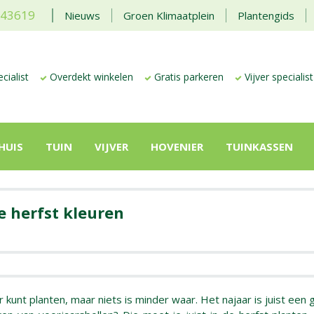
443619
Nieuws
Groen Klimaatplein
Plantengids
cialist
Overdekt winkelen
Gratis parkeren
Vijver specialist
HUIS
TUIN
VIJVER
HOVENIER
TUINKASSEN
e herfst kleuren
unt planten, maar niets is minder waar. Het najaar is juist een 