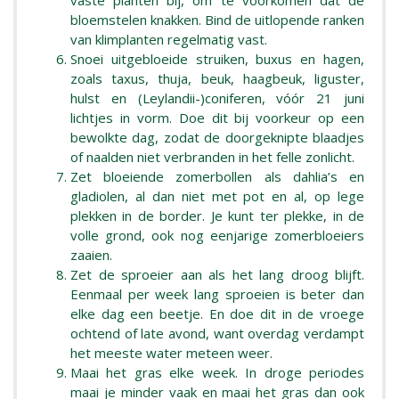
vaste planten bij, om te voorkomen dat de
bloemstelen knakken. Bind de uitlopende ranken
van klimplanten regelmatig vast.
Snoei uitgebloeide struiken, buxus en hagen,
zoals taxus, thuja, beuk, haagbeuk, liguster,
hulst en (Leylandii-)coniferen, vóór 21 juni
lichtjes in vorm. Doe dit bij voorkeur op een
bewolkte dag, zodat de doorgeknipte blaadjes
of naalden niet verbranden in het felle zonlicht.
Zet bloeiende zomerbollen als dahlia’s en
gladiolen, al dan niet met pot en al, op lege
plekken in de border. Je kunt ter plekke, in de
volle grond, ook nog eenjarige zomerbloeiers
zaaien.
Zet de sproeier aan als het lang droog blijft.
Eenmaal per week lang sproeien is beter dan
elke dag een beetje. En doe dit in de vroege
ochtend of late avond, want overdag verdampt
het meeste water meteen weer.
Maai het gras elke week. In droge periodes
maai je minder vaak en maai het gras dan ook