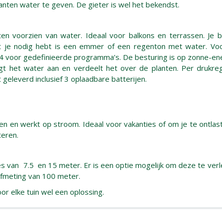
lanten water te geven. De gieter is wel het bekendst.
n voorzien van water. Ideaal voor balkons en terrassen. Je 
at je nodig hebt is een emmer of een regenton met water. Vo
 14 voor gedefinieerde programma’s. De besturing is op zonne-en
gt het water aan en verdeelt het over de planten. Per drukre
 geleverd inclusief 3 oplaadbare batterijen.
en en werkt op stroom. Ideaal voor vakanties of om je te ontlas
eren.
tes van 7.5 en 15 meter. Er is een optie mogelijk om deze te ver
 afmeting van 100 meter.
or elke tuin wel een oplossing.