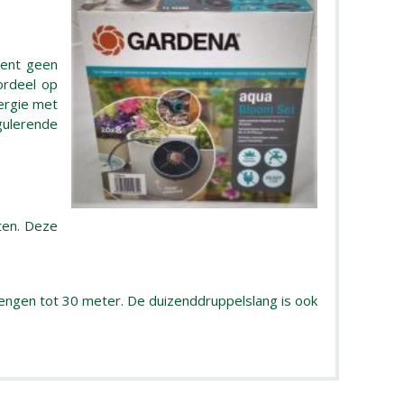
bent geen
ordeel op
ergie met
gulerende
ten. Deze
lengen tot 30 meter. De duizenddruppelslang is ook