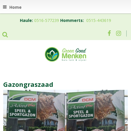
Home
Haule:
0516-577239
Hommerts:
0515-443619
Gazongraszaad