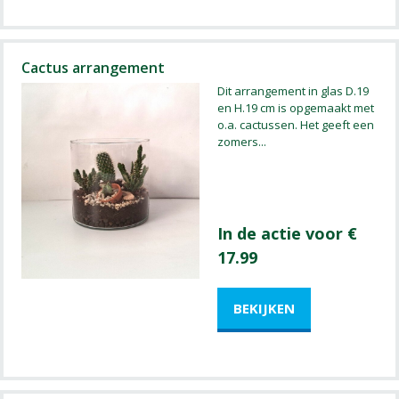
Cactus arrangement
Dit arrangement in glas D.19
en H.19 cm is opgemaakt met
o.a. cactussen. Het geeft een
zomers
...
In de actie voor €
17.99