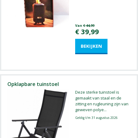
Van
€
44
,
99
€
39
,
99
Opklapbare tuinstoel
Deze sterke tuinstoel is
gemaakt van staal en de
zitting en rugleuning zijn van
geweven polye
...
Geldig t/m 31 augustus 2026