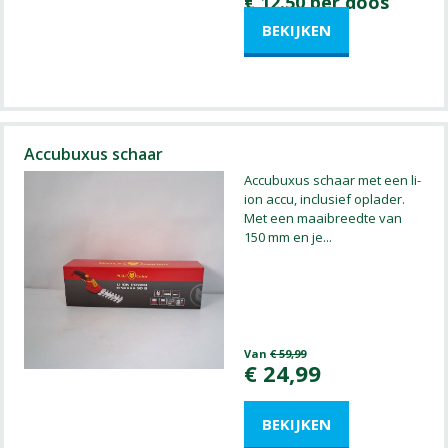
€ 12.50 per doos
Accubuxus schaar
Accubuxus schaar met een li-
ion accu, inclusief oplader.
Met een maaibreedte van
150 mm en je
...
Van
€
59
,
99
€
24
,
99