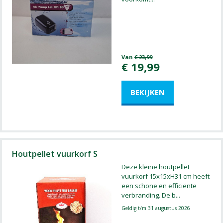
Van
€
23
,
99
€
19
,
99
Houtpellet vuurkorf S
Deze kleine houtpellet
vuurkorf 15x15xH31 cm heeft
een schone en efficiënte
verbranding. De b
...
Geldig t/m 31 augustus 2026