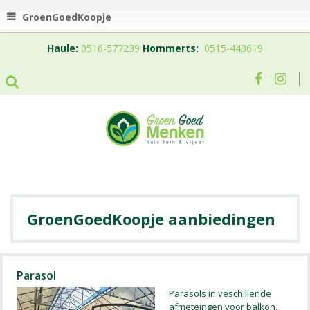
GroenGoedKoopje
Haule:
0516-577239
Hommerts:
0515-443619
aanbiedingen
Parasol
Parasols in veschillende
afmeteingen voor balkon,