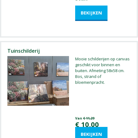
Tuinschilderij
Mooie schilderijen op canvas
geschikt voor binnen en
buiten. Afmeting 58x58 cm.
Bos, strand of
bloemenpracht.
Van
€
11
,
29
€
10
,
00