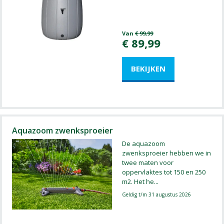
Van
€
99
,
99
€
89
,
99
Aquazoom zwenksproeier
De aquazoom
zwenksproeier hebben we in
twee maten voor
oppervlaktes tot 150 en 250
m2. Het he
...
Geldig t/m 31 augustus 2026