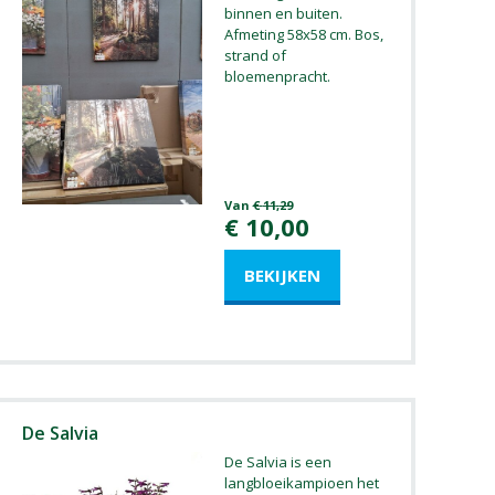
binnen en buiten.
Afmeting 58x58 cm. Bos,
strand of
bloemenpracht.
Van
€
11
,
29
€
10
,
00
De Salvia
De Salvia is een
langbloeikampioen het