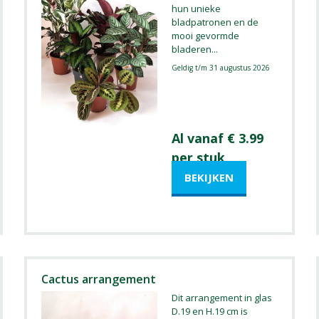
hun unieke
bladpatronen en de
mooi gevormde
bladeren
...
Geldig t/m 31 augustus 2026
Al vanaf € 3.99
per stuk
Cactus arrangement
Dit arrangement in glas
D.19 en H.19 cm is