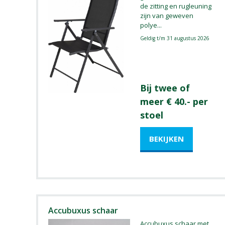
de zitting en rugleuning
zijn van geweven
polye
...
Geldig t/m 31 augustus 2026
Bij twee of
meer € 40.- per
stoel
Accubuxus schaar
Accubuxus schaar met