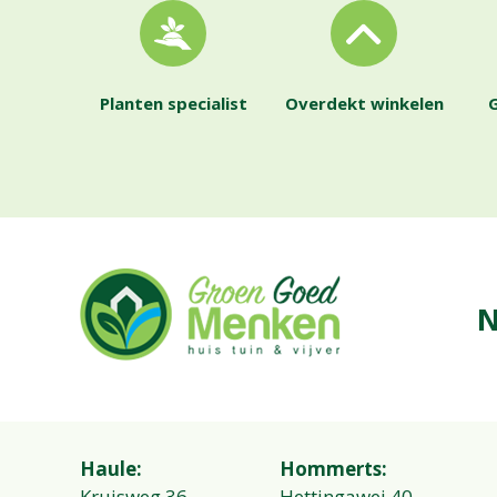
Planten specialist
Overdekt winkelen
G
N
Haule:
Hommerts:
Kruisweg 36
Hettingawei 40