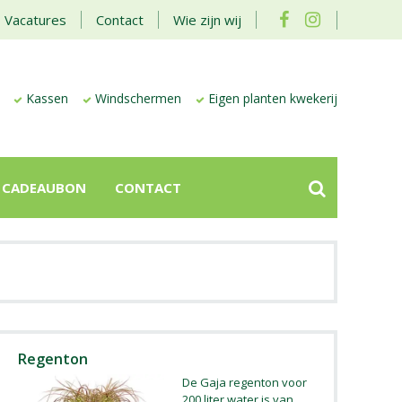
Vacatures
Contact
Wie zijn wij
Kassen
Windschermen
Eigen planten kwekerij
CADEAUBON
CONTACT
Regenton
De Gaja regenton voor
200 liter water is van