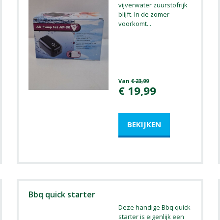
vijverwater zuurstofrijk
blijft. In de zomer
voorkomt
...
Van
€
23
,
99
€
19
,
99
Bbq quick starter
Deze handige Bbq quick
starter is eigenlijk een