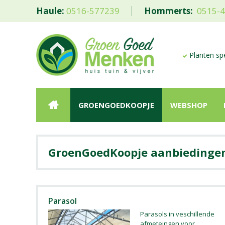
Haule:
0516-577239
Hommerts:
0515-
Planten spe
GROENGOEDKOOPJE
WEBSHOP
aanbiedinge
Parasol
Parasols in veschillende
afmeteingen voor