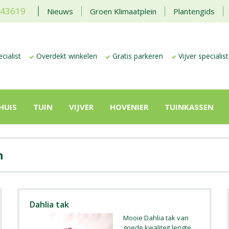
443619
Nieuws
Groen Klimaatplein
Plantengids
cialist
Overdekt winkelen
Gratis parkeren
Vijver specialist
HUIS
TUIN
VIJVER
HOVENIER
TUINKASSEN
n
Dahlia tak
Mooie Dahlia tak van
goede kwaliteit lengte