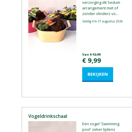
verzorging dit Sedum
arrangement met of
zonder vlinders vo
...
Geldig t/m 31 augustus 2026
Van
€
12
,
99
€
9
,
99
Vogeldrinkschaal
Een vogel 'Swimming
pool' zeker tijdens