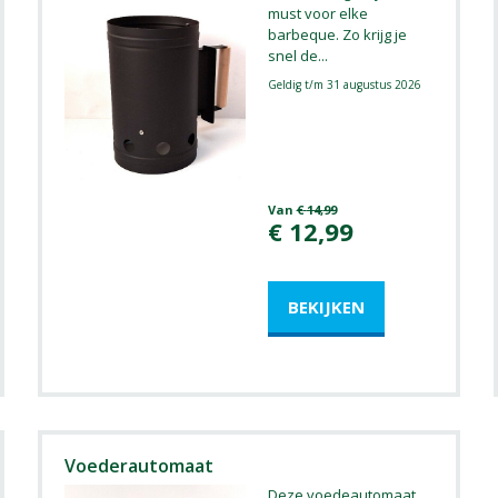
must voor elke
barbeque. Zo krijg je
snel de
...
Geldig t/m 31 augustus 2026
Van
€
14
,
99
€
12
,
99
Voederautomaat
Deze voedeautomaat