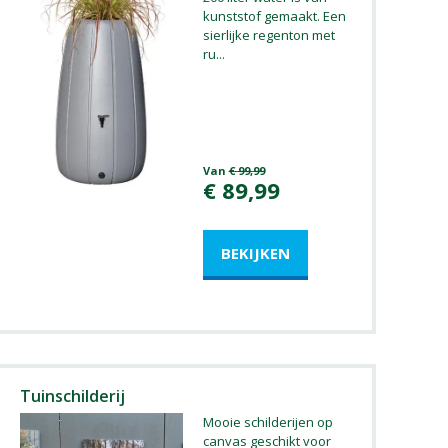
kunststof gemaakt. Een
sierlijke regenton met
ru
...
Van
€
99
,
99
€
89
,
99
Tuinschilderij
Mooie schilderijen op
canvas geschikt voor