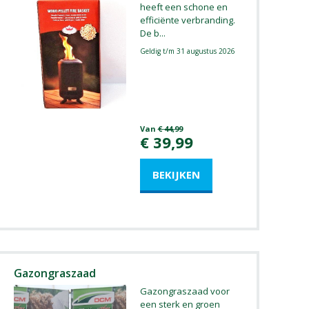
heeft een schone en
efficiënte verbranding.
De b
...
Geldig t/m 31 augustus 2026
Van
€
44
,
99
€
39
,
99
Gazongraszaad
Gazongraszaad voor
een sterk en groen