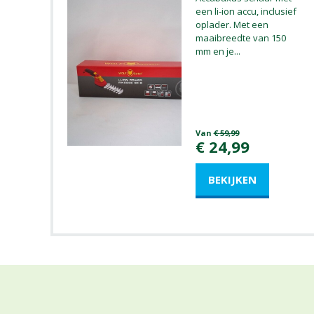
een li-ion accu, inclusief
oplader. Met een
maaibreedte van 150
mm en je
...
Van
€
59
,
99
€
24
,
99